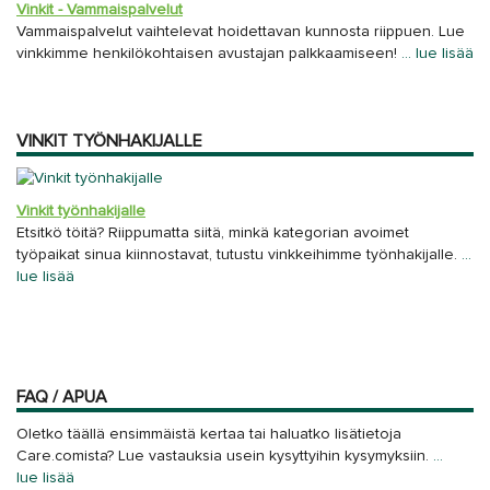
Vinkit - Vammaispalvelut
Vammaispalvelut vaihtelevat hoidettavan kunnosta riippuen. Lue
vinkkimme henkilökohtaisen avustajan palkkaamiseen!
… lue lisää
VINKIT TYÖNHAKIJALLE
Vinkit työnhakijalle
Etsitkö töitä? Riippumatta siitä, minkä kategorian avoimet
työpaikat sinua kiinnostavat, tutustu vinkkeihimme työnhakijalle.
…
lue lisää
FAQ / APUA
Oletko täällä ensimmäistä kertaa tai haluatko lisätietoja
Care.comista? Lue vastauksia usein kysyttyihin kysymyksiin.
…
lue lisää