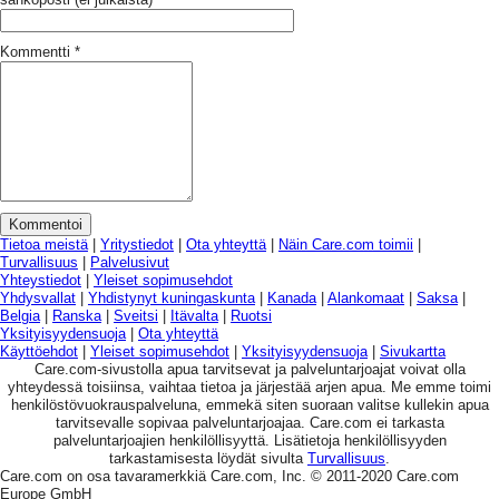
Kommentti
*
Tietoa meistä
|
Yritystiedot
|
Ota yhteyttä
|
Näin Care.com toimii
|
Turvallisuus
|
Palvelusivut
Yhteystiedot
|
Yleiset sopimusehdot
Yhdysvallat
|
Yhdistynyt kuningaskunta
|
Kanada
|
Alankomaat
|
Saksa
|
Belgia
|
Ranska
|
Sveitsi
|
Itävalta
|
Ruotsi
Yksityisyydensuoja
|
Ota yhteyttä
Käyttöehdot
|
Yleiset sopimusehdot
|
Yksityisyydensuoja
|
Sivukartta
Care.com-sivustolla apua tarvitsevat ja palveluntarjoajat voivat olla
yhteydessä toisiinsa, vaihtaa tietoa ja järjestää arjen apua. Me emme toimi
henkilöstövuokrauspalveluna, emmekä siten suoraan valitse kullekin apua
tarvitsevalle sopivaa palveluntarjoajaa. Care.com ei tarkasta
palveluntarjoajien henkilöllisyyttä. Lisätietoja henkilöllisyyden
tarkastamisesta löydät sivulta
Turvallisuus
.
Care.com on osa tavaramerkkiä Care.com, Inc. © 2011-2020 Care.com
Europe GmbH