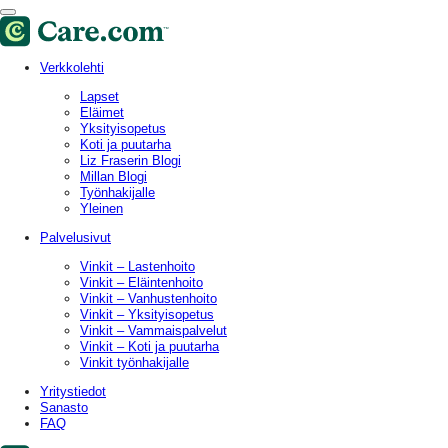
Verkkolehti
Lapset
Eläimet
Yksityisopetus
Koti ja puutarha
Liz Fraserin Blogi
Millan Blogi
Työnhakijalle
Yleinen
Palvelusivut
Vinkit – Lastenhoito
Vinkit – Eläintenhoito
Vinkit – Vanhustenhoito
Vinkit – Yksityisopetus
Vinkit – Vammaispalvelut
Vinkit – Koti ja puutarha
Vinkit työnhakijalle
Yritystiedot
Sanasto
FAQ