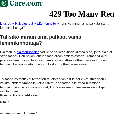
Etusivu
»
Palvelusivut
»
Eläintenhoito
»
Tulisiko minun aina palkata sama
lemmikinhoitaja?
Tulisiko minun aina palkata sama
lemmikinhoitaja?
Eläimen ja
eläintenhoitajan
välille on tärkeää luoda kiinteä side, jotta eläin ei
stressaannu liian paljon joutuessaan eroon omistajastaan. Tämän vuoksi
jatkuvaa lemmikinhoitajan vaihtamista kannattaa välttää. Sopivan uuden
lemmikinhoitajan löytäminen voi lisäksi tuottaa päänvaivaa.
Toisaalta esimerkiksi terraarion tai akvaarion asukkaat eivät stressaanu,
vaikka ihmiset ympärillä vaihtuisivat. Kannattaa siis ottaa huomioon
lemmikin luonne ja ominaisuudet, kun kyseeseen tulee lemmikinhoitajan
vaihtaminen.
Kommentoi tätä artikkelia
Nimi
*
sähköposti (ei julkaista)
*