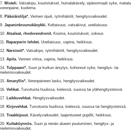
7.
Misteli.
Vatsakipu, kouristukset, humalakävely, epänormaali syke, matala
verenpaine, kuolema.
8.
Pääsiäislilja*.
Verinen ripuli, rytmihäiriöt, hengitysvaikeudet.
9.
Japaninkruunukävykki.
Keltaisuus, vatsakivut, uneliaisuus.
10.
Atsaleat, rhodorendronit.
Kooma, kouristukset, sokeus.
11.
Raparperin lehdet.
Uneliaisuus, vapina, heikkous.
12.
Narsissit*.
Vatsakipu, rytmihäiriöt, hengitysvaikeudet.
13.
Apila.
Verinen virtsa, vapina, heikkous.
14.
Tulppaani*.
Suun ja kurkun ärsytys, kohonnut syke, hengitys- tai
nielemisvaikeudet.
15.
Amaryllis*.
Verenpaineen lasku, hengitysvaikeudet.
16.
Vehkat.
Turvotusta huulissa, kielessä, suussa tai ylähengitysteissä.
17.
Laikkuvehkat.
Hengitysvaikeudet.
18.
Kirjovehkat.
Turvotusta huulissa, kielessä, suussa tai hengitysteissä.
19.
Traakkipuut.
Kävelyvaikeudet, laajentuneet pupillit, heikkous.
20.
Kultaköynnös.
Suun ja nenän alueen puutuminen, hengitys- ja
nielemisvaikeudet.