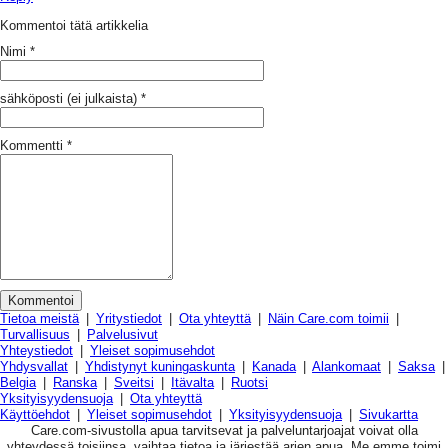
Kommentoi tätä artikkelia
Nimi
*
sähköposti (ei julkaista)
*
Kommentti
*
Tietoa meistä
|
Yritystiedot
|
Ota yhteyttä
|
Näin Care.com toimii
|
Turvallisuus
|
Palvelusivut
Yhteystiedot
|
Yleiset sopimusehdot
Yhdysvallat
|
Yhdistynyt kuningaskunta
|
Kanada
|
Alankomaat
|
Saksa
|
Belgia
|
Ranska
|
Sveitsi
|
Itävalta
|
Ruotsi
Yksityisyydensuoja
|
Ota yhteyttä
Käyttöehdot
|
Yleiset sopimusehdot
|
Yksityisyydensuoja
|
Sivukartta
Care.com-sivustolla apua tarvitsevat ja palveluntarjoajat voivat olla
yhteydessä toisiinsa, vaihtaa tietoa ja järjestää arjen apua. Me emme toimi