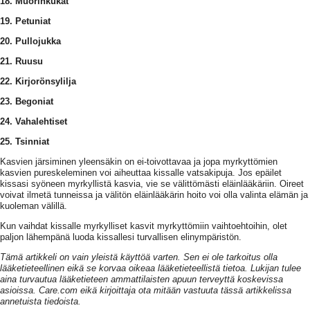
18. Muorinkukat
19. Petuniat
20. Pullojukka
21. Ruusu
22. Kirjorönsylilja
23. Begoniat
24. Vahalehtiset
25. Tsinniat
Kasvien järsiminen yleensäkin on ei-toivottavaa ja jopa myrkyttömien
kasvien pureskeleminen voi aiheuttaa kissalle vatsakipuja. Jos epäilet
kissasi syöneen myrkyllistä kasvia, vie se välittömästi eläinlääkäriin. Oireet
voivat ilmetä tunneissa ja välitön eläinlääkärin hoito voi olla valinta elämän ja
kuoleman välillä.
Kun vaihdat kissalle myrkylliset kasvit myrkyttömiin vaihtoehtoihin, olet
paljon lähempänä luoda kissallesi turvallisen elinympäristön.
Tämä artikkeli on vain yleistä käyttöä varten. Sen ei ole tarkoitus olla
lääketieteellinen eikä se korvaa oikeaa lääketieteellistä tietoa. Lukijan tulee
aina turvautua lääketieteen ammattilaisten apuun terveyttä koskevissa
asioissa. Care.com eikä kirjoittaja ota mitään vastuuta tässä artikkelissa
annetuista tiedoista.