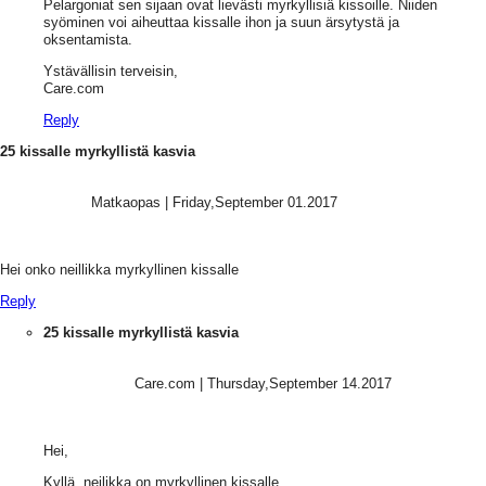
Pelargoniat sen sijaan ovat lievästi myrkyllisiä kissoille. Niiden
syöminen voi aiheuttaa kissalle ihon ja suun ärsytystä ja
oksentamista.
Ystävällisin terveisin,
Care.com
Reply
25 kissalle myrkyllistä kasvia
Matkaopas
|
Friday,September 01.2017
Hei onko neillikka myrkyllinen kissalle
Reply
25 kissalle myrkyllistä kasvia
Care.com
|
Thursday,September 14.2017
Hei,
Kyllä, neilikka on myrkyllinen kissalle.