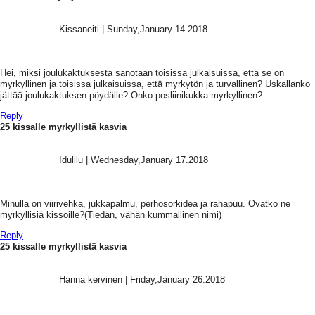
Kissaneiti
|
Sunday,January 14.2018
Hei, miksi joulukaktuksesta sanotaan toisissa julkaisuissa, että se on
myrkyllinen ja toisissa julkaisuissa, että myrkytön ja turvallinen? Uskallanko
jättää joulukaktuksen pöydälle? Onko posliinikukka myrkyllinen?
Reply
25 kissalle myrkyllistä kasvia
Idulilu
|
Wednesday,January 17.2018
Minulla on viirivehka, jukkapalmu, perhosorkidea ja rahapuu. Ovatko ne
myrkyllisiä kissoille?(Tiedän, vähän kummallinen nimi)
Reply
25 kissalle myrkyllistä kasvia
Hanna kervinen
|
Friday,January 26.2018