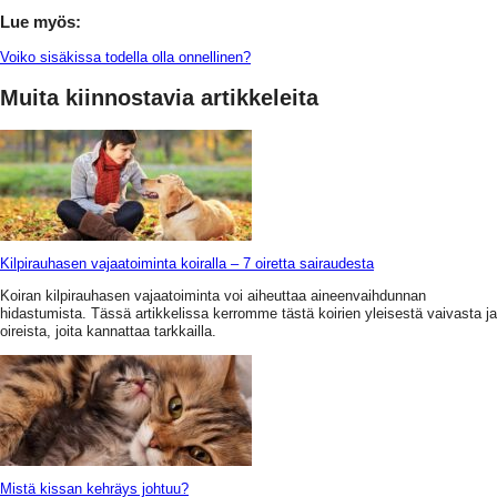
Lue myös:
Voiko sisäkissa todella olla onnellinen?
Muita kiinnostavia artikkeleita
Kilpirauhasen vajaatoiminta koiralla – 7 oiretta sairaudesta
Koiran kilpirauhasen vajaatoiminta voi aiheuttaa aineenvaihdunnan
hidastumista. Tässä artikkelissa kerromme tästä koirien yleisestä vaivasta ja
oireista, joita kannattaa tarkkailla.
Mistä kissan kehräys johtuu?