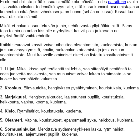
Ei ole mahdollista pitää kissaa silmällä koko päivää – edes
catsitterin
avulla
– ja vaikka olisikin, todennäköisyys sille, että kissa kunnioittaisi omistajansa
komentoja eikä järsisi viherkasveja on huono (sehän on kissa). Kissat kun
ovat uteliaita eläimiä.
Mikäli et halua kissan tekevän jotain, sehän vasta yllyttääkin niitä. Paras
tapa toimia on antaa kissalle myrkylliset kasvit pois ja korvata ne
myrkyttömillä vaihtoehdoilla.
Kaikki seuraavat kasvit voivat aiheuttaa oksentamista, kuolaamista, kurkun
ja suun ärsyyntymistä, ripulia, ruokahalun katoamista ja joskus suun
vaahtoamista. Muut kasveille ominaiset oireet on listattu kasvikohtaisesti
alla.
1.
Liljat.
Mikäli kissa syö terälehtiä tai lehtiä, saa siitepölyä nenäänsä tai
edes juo vettä maljakosta, sen munuaiset voivat lakata toimimasta ja se
kuolee kolmen päivän kuluessa.
2.
Krookus.
Elinvaurioita, hengityksen pysähtyminen, kouristuksia, kuolema.
3.
Marjakuusi.
Hengitysvaikeudet, laajentuneet pupillit, kouristuksia,
heikkoutta, vapina, kooma, kuolema.
4.
Kielo.
Rytmihäiriöt, kouristuksia, kuolema.
5.
Oleanteri.
Vapina, kouristukset, epänormaali syke, heikkous, kuolema.
6.
Sormustinkukat.
Merkittävä sydämensykkeen lasku, rytmihäiriöt,
kouristukset, laajentuneet pupillit, kuolema.