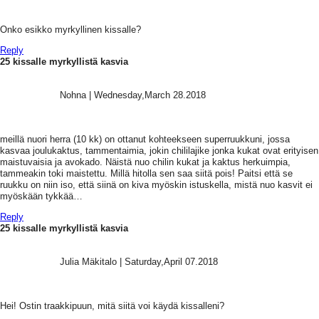
Onko esikko myrkyllinen kissalle?
Reply
25 kissalle myrkyllistä kasvia
Nohna
|
Wednesday,March 28.2018
meillä nuori herra (10 kk) on ottanut kohteekseen superruukkuni, jossa
kasvaa joulukaktus, tammentaimia, jokin chililajike jonka kukat ovat erityisen
maistuvaisia ja avokado. Näistä nuo chilin kukat ja kaktus herkuimpia,
tammeakin toki maistettu. Millä hitolla sen saa siitä pois! Paitsi että se
ruukku on niin iso, että siinä on kiva myöskin istuskella, mistä nuo kasvit ei
myöskään tykkää…
Reply
25 kissalle myrkyllistä kasvia
Julia Mäkitalo
|
Saturday,April 07.2018
Hei! Ostin traakkipuun, mitä siitä voi käydä kissalleni?