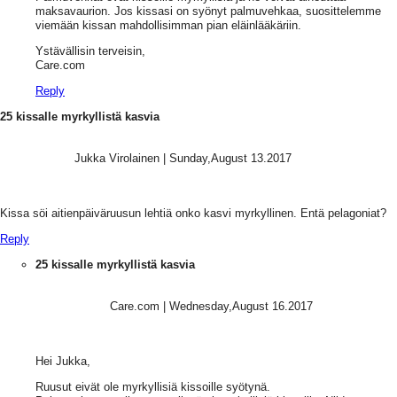
maksavaurion. Jos kissasi on syönyt palmuvehkaa, suosittelemme
viemään kissan mahdollisimman pian eläinlääkäriin.
Ystävällisin terveisin,
Care.com
Reply
25 kissalle myrkyllistä kasvia
Jukka Virolainen
|
Sunday,August 13.2017
Kissa söi aitienpäiväruusun lehtiä onko kasvi myrkyllinen. Entä pelagoniat?
Reply
25 kissalle myrkyllistä kasvia
Care.com
|
Wednesday,August 16.2017
Hei Jukka,
Ruusut eivät ole myrkyllisiä kissoille syötynä.