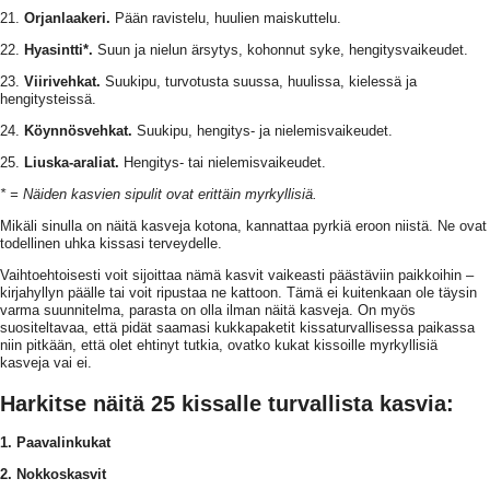
21.
Orjanlaakeri.
Pään ravistelu, huulien maiskuttelu.
22.
Hyasintti*.
Suun ja nielun ärsytys, kohonnut syke, hengitysvaikeudet.
23.
Viirivehkat.
Suukipu, turvotusta suussa, huulissa, kielessä ja
hengitysteissä.
24.
Köynnösvehkat.
Suukipu, hengitys- ja nielemisvaikeudet.
25.
Liuska-araliat.
Hengitys- tai nielemisvaikeudet.
* = Näiden kasvien sipulit ovat erittäin myrkyllisiä.
Mikäli sinulla on näitä kasveja kotona, kannattaa pyrkiä eroon niistä. Ne ovat
todellinen uhka kissasi terveydelle.
Vaihtoehtoisesti voit sijoittaa nämä kasvit vaikeasti päästäviin paikkoihin –
kirjahyllyn päälle tai voit ripustaa ne kattoon. Tämä ei kuitenkaan ole täysin
varma suunnitelma, parasta on olla ilman näitä kasveja. On myös
suositeltavaa, että pidät saamasi kukkapaketit kissaturvallisessa paikassa
niin pitkään, että olet ehtinyt tutkia, ovatko kukat kissoille myrkyllisiä
kasveja vai ei.
Harkitse näitä 25 kissalle turvallista kasvia:
1. Paavalinkukat
2. Nokkoskasvit