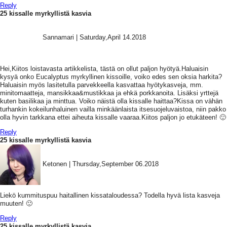
Reply
25 kissalle myrkyllistä kasvia
Sannamari
|
Saturday,April 14.2018
Hei,Kiitos loistavasta artikkelista, tästä on ollut paljon hyötyä.Haluaisin
kysyä onko Eucalyptus myrkyllinen kissoille, voiko edes sen oksia harkita?
Haluaisin myös lasitetulla parvekkeella kasvattaa hyötykasveja, mm.
minitomaatteja, mansikkaa&mustikkaa ja ehkä porkkanoita. Lisäksi yrttejä
kuten basilikaa ja minttua. Voiko näistä olla kissalle haittaa?Kissa on vähän
turhankin kokeilunhaluinen vailla minkäänlaista itsesuojeluvaistoa, niin pakko
olla hyvin tarkkana ettei aiheuta kissalle vaaraa.Kiitos paljon jo etukäteen! 🙂
Reply
25 kissalle myrkyllistä kasvia
Ketonen
|
Thursday,September 06.2018
Liekö kummituspuu haitallinen kissataloudessa? Todella hyvä lista kasveja
muuten! 🙂
Reply
25 kissalle myrkyllistä kasvia