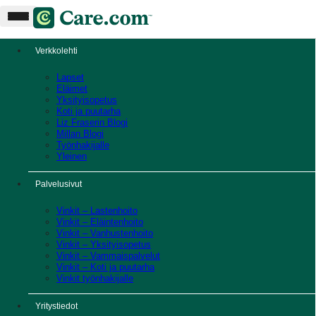
Verkkolehti
Lapset
Eläimet
Yksityisopetus
Koti ja puutarha
Liz Fraserin Blogi
Millan Blogi
Työnhakijalle
Yleinen
Palvelusivut
Vinkit – Lastenhoito
Vinkit – Eläintenhoito
Vinkit – Vanhustenhoito
Vinkit – Yksityisopetus
Vinkit – Vammaispalvelut
Vinkit – Koti ja puutarha
Vinkit työnhakijalle
Yritystiedot