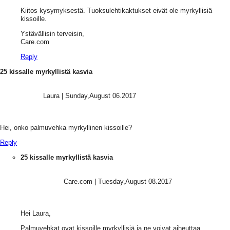
Kiitos kysymyksestä. Tuoksulehtikaktukset eivät ole myrkyllisiä
kissoille.
Ystävällisin terveisin,
Care.com
Reply
25 kissalle myrkyllistä kasvia
Laura
|
Sunday,August 06.2017
Hei, onko palmuvehka myrkyllinen kissoille?
Reply
25 kissalle myrkyllistä kasvia
Care.com
|
Tuesday,August 08.2017
Hei Laura,
Palmuvehkat ovat kissoille myrkyllisiä ja ne voivat aiheuttaa