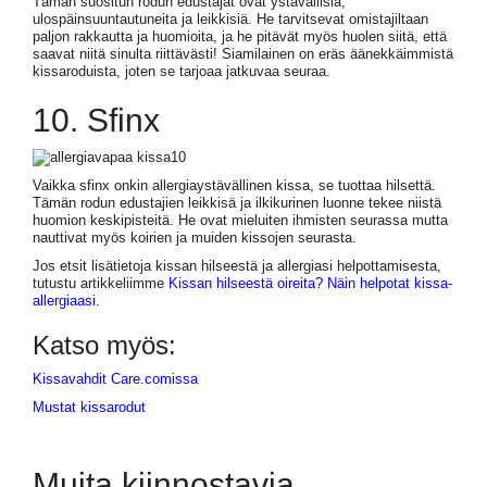
Tämän suositun rodun edustajat ovat ystävällisiä,
ulospäinsuuntautuneita ja leikkisiä. He tarvitsevat omistajiltaan
paljon rakkautta ja huomioita, ja he pitävät myös huolen siitä, että
saavat niitä sinulta riittävästi! Siamilainen on eräs äänekkäimmistä
kissaroduista, joten se tarjoaa jatkuvaa seuraa.
10. Sfinx
Vaikka sfinx onkin allergiaystävällinen kissa, se tuottaa hilsettä.
Tämän rodun edustajien leikkisä ja ilkikurinen luonne tekee niistä
huomion keskipisteitä. He ovat mieluiten ihmisten seurassa mutta
nauttivat myös koirien ja muiden kissojen seurasta.
Jos etsit lisätietoja kissan hilseestä ja allergiasi helpottamisesta,
tutustu artikkeliimme
Kissan hilseestä oireita? Näin helpotat kissa-
allergiaasi
.
Katso myös:
Kissavahdit Care.comissa
Mustat kissarodut
Muita kiinnostavia