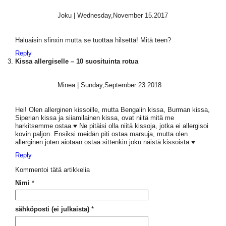
Joku
|
Wednesday,November 15.2017
Haluaisin sfinxin mutta se tuottaa hilsettä! Mitä teen?
Reply
Kissa allergiselle – 10 suosituinta rotua
Minea
|
Sunday,September 23.2018
Hei! Olen allerginen kissoille, mutta Bengalin kissa, Burman kissa,
Siperian kissa ja siiamilainen kissa, ovat niitä mitä me
harkitsemme ostaa.♥️ Ne pitäisi olla niitä kissoja, jotka ei allergisoi
kovin paljon. Ensiksi meidän piti ostaa marsuja, mutta olen
allerginen joten aiotaan ostaa sittenkin joku näistä kissoista.♥️
Reply
Kommentoi tätä artikkelia
Nimi
*
sähköposti (ei julkaista)
*