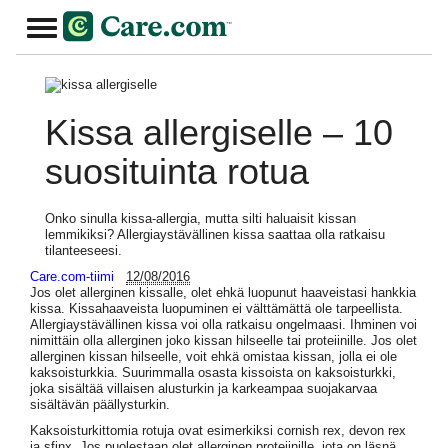
Kissa allergiselle – 10
suosituinta rotua
Onko sinulla kissa-allergia, mutta silti haluaisit kissan
lemmikiksi? Allergiaystävällinen kissa saattaa olla ratkaisu
tilanteeseesi.
Care.com-tiimi
12/08/2016
Jos olet allerginen kissalle, olet ehkä luopunut haaveistasi hankkia
kissa. Kissahaaveista luopuminen ei välttämättä ole tarpeellista.
Allergiaystävällinen kissa voi olla ratkaisu ongelmaasi. Ihminen voi
nimittäin olla allerginen joko kissan hilseelle tai proteiinille. Jos olet
allerginen kissan hilseelle, voit ehkä omistaa kissan, jolla ei ole
kaksoisturkkia. Suurimmalla osasta kissoista on kaksoisturkki,
joka sisältää villaisen alusturkin ja karkeampaa suojakarvaa
sisältävän päällysturkin.
Kaksoisturkittomia rotuja ovat esimerkiksi cornish rex, devon rex
ja sfinx. Jos puolestaan olet allerginen proteiinille, jota on läsnä