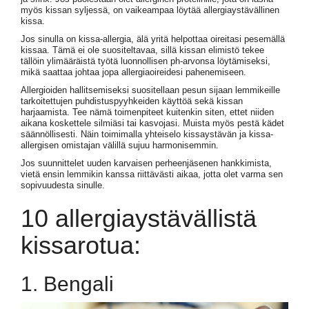
myös kissan syljessä, on vaikeampaa löytää allergiaystävällinen
kissa.
Jos sinulla on kissa-allergia, älä yritä helpottaa oireitasi pesemällä
kissaa. Tämä ei ole suositeltavaa, sillä kissan elimistö tekee
tällöin ylimääräistä työtä luonnollisen ph-arvonsa löytämiseksi,
mikä saattaa johtaa jopa allergiaoireidesi pahenemiseen.
Allergioiden hallitsemiseksi suositellaan pesun sijaan lemmikeille
tarkoitettujen puhdistuspyyhkeiden käyttöä sekä kissan
harjaamista. Tee nämä toimenpiteet kuitenkin siten, ettet niiden
aikana koskettele silmiäsi tai kasvojasi. Muista myös pestä kädet
säännöllisesti. Näin toimimalla yhteiselo kissaystävän ja kissa-
allergisen omistajan välillä sujuu harmonisemmin.
Jos suunnittelet uuden karvaisen perheenjäsenen hankkimista,
vietä ensin lemmikin kanssa riittävästi aikaa, jotta olet varma sen
sopivuudesta sinulle.
10 allergiaystävällistä
kissarotua:
1. Bengali