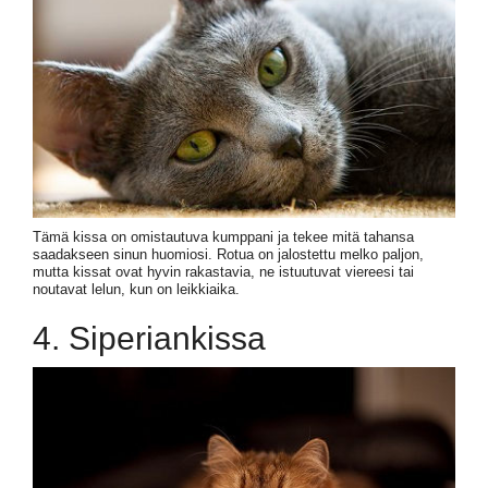
Tämä kissa on omistautuva kumppani ja tekee mitä tahansa
saadakseen sinun huomiosi. Rotua on jalostettu melko paljon,
mutta kissat ovat hyvin rakastavia, ne istuutuvat viereesi tai
noutavat lelun, kun on leikkiaika.
4. Siperiankissa