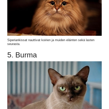
Siperiankissat nauttivat koirien ja muiden eläinten sekä lasten
seurasta.
5. Burma