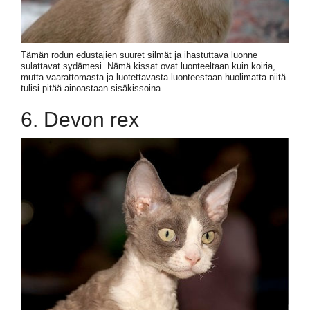
Tämän rodun edustajien suuret silmät ja ihastuttava luonne
sulattavat sydämesi. Nämä kissat ovat luonteeltaan kuin koiria,
mutta vaarattomasta ja luotettavasta luonteestaan huolimatta niitä
tulisi pitää ainoastaan sisäkissoina.
6. Devon rex