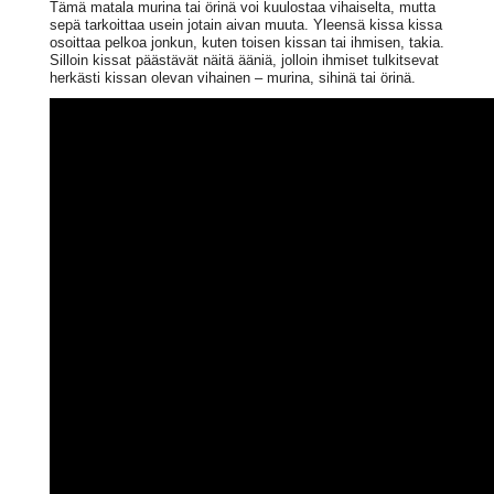
Tämä matala murina tai örinä voi kuulostaa vihaiselta, mutta
sepä tarkoittaa usein jotain aivan muuta. Yleensä kissa kissa
osoittaa pelkoa jonkun, kuten toisen kissan tai ihmisen, takia.
Silloin kissat päästävät näitä ääniä, jolloin ihmiset tulkitsevat
herkästi kissan olevan vihainen – murina, sihinä tai örinä.