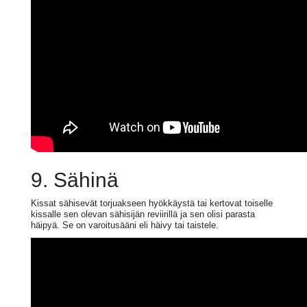
9. Sähinä
Kissat sähisevät torjuakseen hyökkäystä tai kertovat toiselle
kissalle sen olevan sähisijän reviirillä ja sen olisi parasta
häipyä. Se on varoitusääni eli häivy tai taistele.