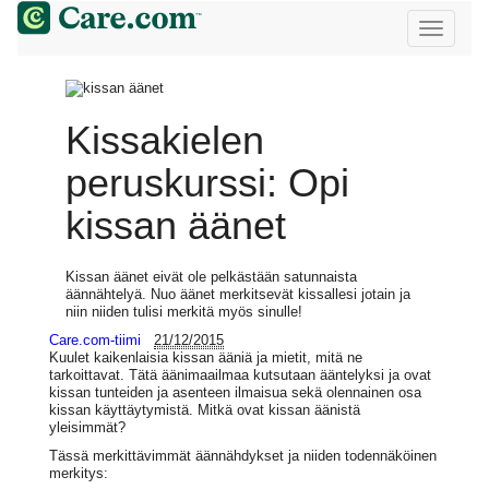
Kissakielen
peruskurssi: Opi
kissan äänet
Kissan äänet eivät ole pelkästään satunnaista
äännähtelyä. Nuo äänet merkitsevät kissallesi jotain ja
niin niiden tulisi merkitä myös sinulle!
Care.com-tiimi
21/12/2015
Kuulet kaikenlaisia kissan ääniä ja mietit, mitä ne
tarkoittavat. Tätä äänimaailmaa kutsutaan ääntelyksi ja ovat
kissan tunteiden ja asenteen ilmaisua sekä olennainen osa
kissan käyttäytymistä. Mitkä ovat kissan äänistä
yleisimmät?
Tässä merkittävimmät äännähdykset ja niiden todennäköinen
merkitys: