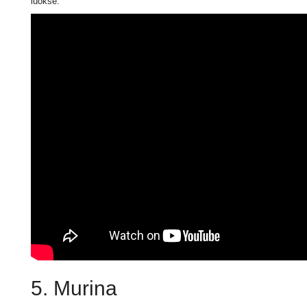
luokse.
5. Murina