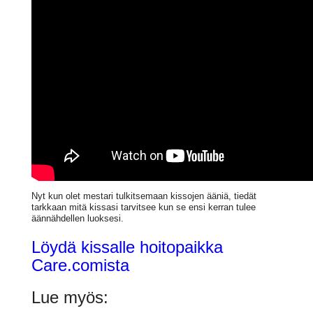
Nyt kun olet mestari tulkitsemaan kissojen ääniä, tiedät
tarkkaan mitä kissasi tarvitsee kun se ensi kerran tulee
äännähdellen luoksesi.
Löydä kissalle hoitopaikka
Care.comista
Lue myös: