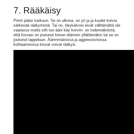
7. Rääkäisy
Pörrö pääsi karkuun. Se on ulkona, on yö ja ja kuulet korvia
särkevää rääkymistä. Tai no, tärykalvosi eivät välttämättä ole
vaarassa mutta silti tuo ääni käy korviin. on todennäköistä,
että kissasi on joutunut toisen eläimen yllättämäksi tai se on
joutunut tappeluun. Äärimmäisissä ja aggressiivisissa
kohtaamisissa kissat voivat rääkyä.