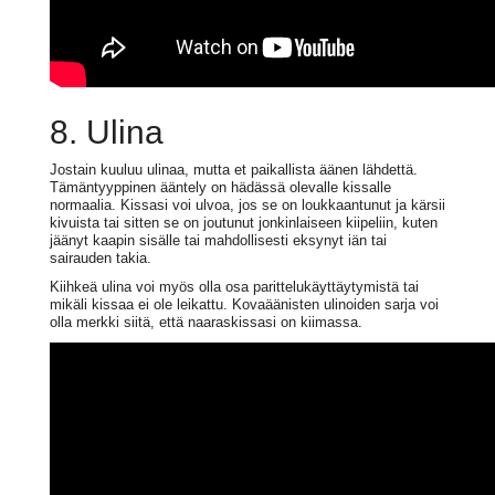
8. Ulina
Jostain kuuluu ulinaa, mutta et paikallista äänen lähdettä.
Tämäntyyppinen ääntely on hädässä olevalle kissalle
normaalia. Kissasi voi ulvoa, jos se on loukkaantunut ja kärsii
kivuista tai sitten se on joutunut jonkinlaiseen kiipeliin, kuten
jäänyt kaapin sisälle tai mahdollisesti eksynyt iän tai
sairauden takia.
Kiihkeä ulina voi myös olla osa parittelukäyttäytymistä tai
mikäli kissaa ei ole leikattu. Kovaäänisten ulinoiden sarja voi
olla merkki siitä, että naaraskissasi on kiimassa.