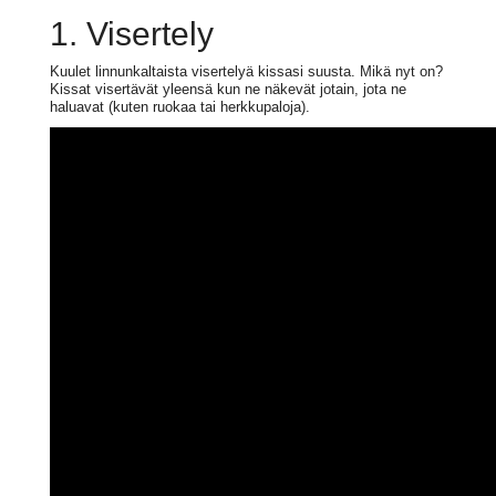
1. Visertely
Kuulet linnunkaltaista visertelyä kissasi suusta. Mikä nyt on?
Kissat visertävät yleensä kun ne näkevät jotain, jota ne
haluavat (kuten ruokaa tai herkkupaloja).