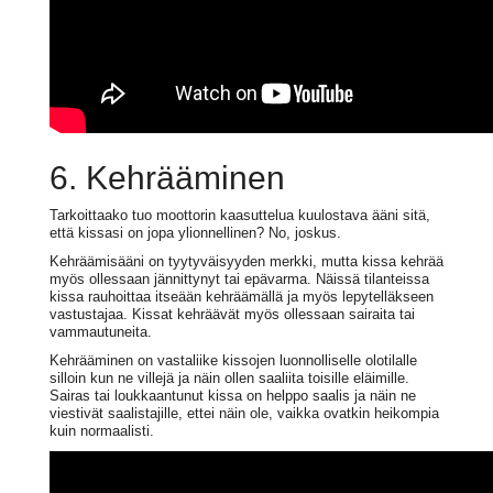
6. Kehrääminen
Tarkoittaako tuo moottorin kaasuttelua kuulostava ääni sitä,
että kissasi on jopa ylionnellinen? No, joskus.
Kehräämisääni on tyytyväisyyden merkki, mutta kissa kehrää
myös ollessaan jännittynyt tai epävarma. Näissä tilanteissa
kissa rauhoittaa itseään kehräämällä ja myös lepytelläkseen
vastustajaa. Kissat kehräävät myös ollessaan sairaita tai
vammautuneita.
Kehrääminen on vastaliike kissojen luonnolliselle olotilalle
silloin kun ne villejä ja näin ollen saaliita toisille eläimille.
Sairas tai loukkaantunut kissa on helppo saalis ja näin ne
viestivät saalistajille, ettei näin ole, vaikka ovatkin heikompia
kuin normaalisti.