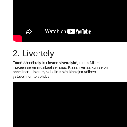
2. Livertely
Tämä äännähtely kuulostaa visertelyltä, mutta Millerin
mukaan se on musikaalisempaa. Kissa livertää kun se on
onnellinen. Livertely voi olla myös kissojen välinen
ystävällinen tervehdys.