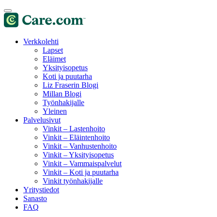
Verkkolehti
Lapset
Eläimet
Yksityisopetus
Koti ja puutarha
Liz Fraserin Blogi
Millan Blogi
Työnhakijalle
Yleinen
Palvelusivut
Vinkit – Lastenhoito
Vinkit – Eläintenhoito
Vinkit – Vanhustenhoito
Vinkit – Yksityisopetus
Vinkit – Vammaispalvelut
Vinkit – Koti ja puutarha
Vinkit työnhakijalle
Yritystiedot
Sanasto
FAQ