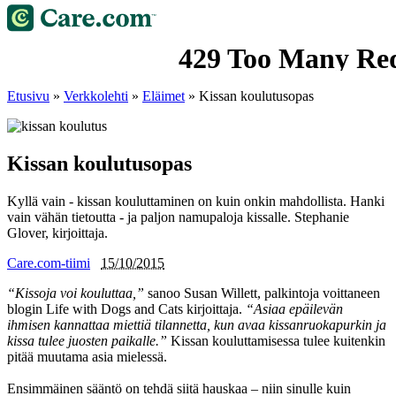
Etusivu
»
Verkkolehti
»
Eläimet
»
Kissan koulutusopas
Kissan koulutusopas
Kyllä vain - kissan kouluttaminen on kuin onkin mahdollista. Hanki
vain vähän tietoutta - ja paljon namupaloja kissalle. Stephanie
Glover, kirjoittaja.
Care.com-tiimi
15/10/2015
“Kissoja voi kouluttaa,”
sanoo Susan Willett, palkintoja voittaneen
blogin Life with Dogs and Cats kirjoittaja.
“Asiaa epäilevän
ihmisen kannattaa miettiä tilannetta, kun avaa kissanruokapurkin ja
kissa tulee juosten paikalle.”
Kissan kouluttamisessa tulee kuitenkin
pitää muutama asia mielessä.
Ensimmäinen sääntö on tehdä siitä hauskaa – niin sinulle kuin