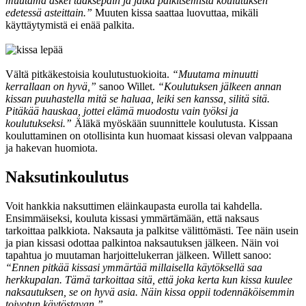
muutama askel taaksepäin ja jatka palkitsemista koulutuksen
edetessä asteittain.”
Muuten kissa saattaa luovuttaa, mikäli
käyttäytymistä ei enää palkita.
Vältä pitkäkestoisia koulutustuokioita.
“Muutama minuutti
kerrallaan on hyvä,”
sanoo Willet.
“Koulutuksen jälkeen annan
kissan puuhastella mitä se haluaa, leiki sen kanssa, silitä sitä.
Pitäkää hauskaa, jottei elämä muodostu vain työksi ja
koulutukseksi.”
Äläkä myöskään suunnittele koulutusta. Kissan
kouluttaminen on otollisinta kun huomaat kissasi olevan valppaana
ja hakevan huomiota.
Naksutinkoulutus
Voit hankkia naksuttimen eläinkaupasta eurolla tai kahdella.
Ensimmäiseksi, kouluta kissasi ymmärtämään, että naksaus
tarkoittaa palkkiota. Naksauta ja palkitse välittömästi. Tee näin usein
ja pian kissasi odottaa palkintoa naksautuksen jälkeen. Näin voi
tapahtua jo muutaman harjoittelukerran jälkeen. Willett sanoo:
“Ennen pitkää kissasi ymmärtää millaisella käytöksellä saa
herkkupalan. Tämä tarkoittaa sitä, että joka kerta kun kissa kuulee
naksautuksen, se on hyvä asia. Näin kissa oppii todennäköisemmin
toivotun käytöstavan.”