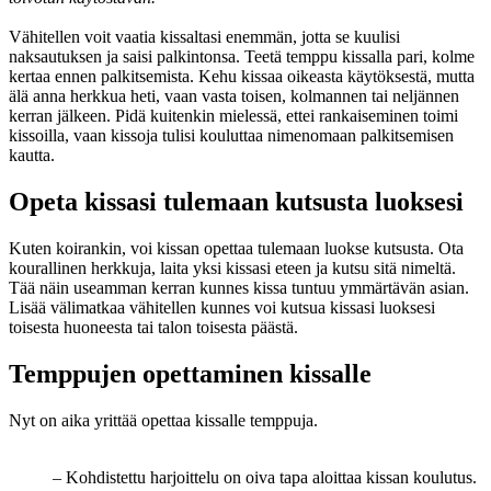
Vähitellen voit vaatia kissaltasi enemmän, jotta se kuulisi
naksautuksen ja saisi palkintonsa. Teetä temppu kissalla pari, kolme
kertaa ennen palkitsemista. Kehu kissaa oikeasta käytöksestä, mutta
älä anna herkkua heti, vaan vasta toisen, kolmannen tai neljännen
kerran jälkeen. Pidä kuitenkin mielessä, ettei rankaiseminen toimi
kissoilla, vaan kissoja tulisi kouluttaa nimenomaan palkitsemisen
kautta.
Opeta kissasi tulemaan kutsusta luoksesi
Kuten koirankin, voi kissan opettaa tulemaan luokse kutsusta. Ota
kourallinen herkkuja, laita yksi kissasi eteen ja kutsu sitä nimeltä.
Tää näin useamman kerran kunnes kissa tuntuu ymmärtävän asian.
Lisää välimatkaa vähitellen kunnes voi kutsua kissasi luoksesi
toisesta huoneesta tai talon toisesta päästä.
Temppujen opettaminen kissalle
Nyt on aika yrittää opettaa kissalle temppuja.
– Kohdistettu harjoittelu on oiva tapa aloittaa kissan koulutus.