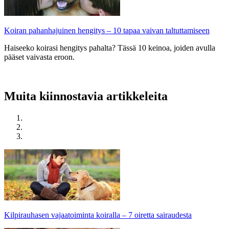
Koiran pahanhajuinen hengitys – 10 tapaa vaivan taltuttamiseen
Haiseeko koirasi hengitys pahalta? Tässä 10 keinoa, joiden avulla
pääset vaivasta eroon.
Muita kiinnostavia artikkeleita
Kilpirauhasen vajaatoiminta koiralla – 7 oiretta sairaudesta