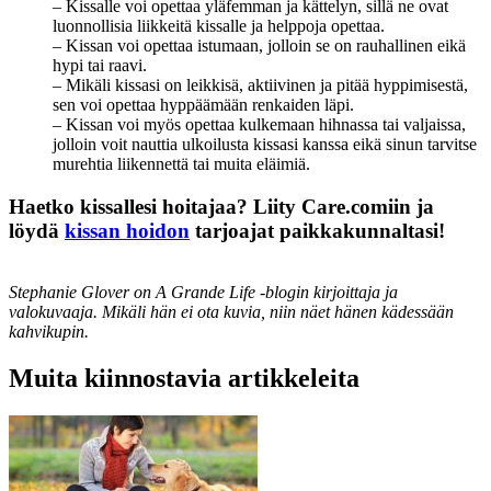
– Kissalle voi opettaa yläfemman ja kättelyn, sillä ne ovat
luonnollisia liikkeitä kissalle ja helppoja opettaa.
– Kissan voi opettaa istumaan, jolloin se on rauhallinen eikä
hypi tai raavi.
– Mikäli kissasi on leikkisä, aktiivinen ja pitää hyppimisestä,
sen voi opettaa hyppäämään renkaiden läpi.
– Kissan voi myös opettaa kulkemaan hihnassa tai valjaissa,
jolloin voit nauttia ulkoilusta kissasi kanssa eikä sinun tarvitse
murehtia liikennettä tai muita eläimiä.
Haetko kissallesi hoitajaa? Liity Care.comiin ja
löydä
kissan hoidon
tarjoajat paikkakunnaltasi!
Stephanie Glover on A Grande Life -blogin kirjoittaja ja
valokuvaaja. Mikäli hän ei ota kuvia, niin näet hänen kädessään
kahvikupin.
Muita kiinnostavia artikkeleita