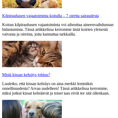
Kilpirauhasen vajaatoiminta koiralla – 7 oiretta sairaudesta
Koiran kilpirauhasen vajaatoiminta voi aiheuttaa aineenvaihdunnan
hidastumista. Tässä artikkelissa kerromme tästä koirien yleisestä
vaivasta ja oireista, joita kannattaa tarkkailla.
Mistä kissan kehräys johtuu?
Luuletko, että kissan kehräys on aina merkki lemmikin
onnellisuudesta? Arvaa uudelleen! Tässä artikkelissa kerromme,
miksi jotkut kissat kehräävät ja toiset taas eivät tee sitä ollenkaan.