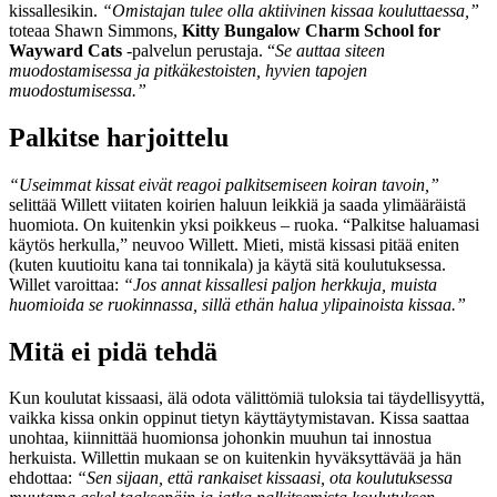
kissallesikin.
“Omistajan tulee olla aktiivinen kissaa kouluttaessa,”
toteaa Shawn Simmons,
Kitty Bungalow Charm School for
Wayward Cats
-palvelun perustaja. “
Se auttaa siteen
muodostamisessa ja pitkäkestoisten, hyvien tapojen
muodostumisessa.”
Palkitse harjoittelu
“Useimmat kissat eivät reagoi palkitsemiseen koiran tavoin,”
selittää Willett viitaten koirien haluun leikkiä ja saada ylimääräistä
huomiota. On kuitenkin yksi poikkeus – ruoka. “Palkitse haluamasi
käytös herkulla,” neuvoo Willett. Mieti, mistä kissasi pitää eniten
(kuten kuutioitu kana tai tonnikala) ja käytä sitä koulutuksessa.
Willet varoittaa:
“Jos annat kissallesi paljon herkkuja, muista
huomioida se ruokinnassa, sillä ethän halua ylipainoista kissaa.”
Mitä ei pidä tehdä
Kun koulutat kissaasi, älä odota välittömiä tuloksia tai täydellisyyttä,
vaikka kissa onkin oppinut tietyn käyttäytymistavan. Kissa saattaa
unohtaa, kiinnittää huomionsa johonkin muuhun tai innostua
herkuista. Willettin mukaan se on kuitenkin hyväksyttävää ja hän
ehdottaa:
“Sen sijaan, että rankaiset kissaasi, ota koulutuksessa