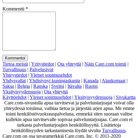
Kommentti
*
Tietoa meistä
|
Yritystiedot
|
Ota yhteyttä
|
Näin Care.com toimii
|
Turvallisuus
|
Palvelusivut
Yhteystiedot
|
Yleiset sopimusehdot
Yhdysvallat
|
Yhdistynyt kuningaskunta
|
Kanada
|
Alankomaat
|
Saksa
|
Belgia
|
Ranska
|
Sveitsi
|
Itävalta
|
Ruotsi
Yksityisyydensuoja
|
Ota yhteyttä
Käyttöehdot
|
Yleiset sopimusehdot
|
Yksityisyydensuoja
|
Sivukartta
Care.com-sivustolla apua tarvitsevat ja palveluntarjoajat voivat olla
yhteydessä toisiinsa, vaihtaa tietoa ja järjestää arjen apua. Me emme
toimi henkilöstövuokrauspalveluna, emmekä siten suoraan valitse
kullekin apua tarvitsevalle sopivaa palveluntarjoajaa. Care.com ei
tarkasta palveluntarjoajien henkilöllisyyttä. Lisätietoja
henkilöllisyyden tarkastamisesta löydät sivulta
Turvallisuus
.
Care.com on osa tavaramerkkiä Care.com, Inc. © 2011-2020