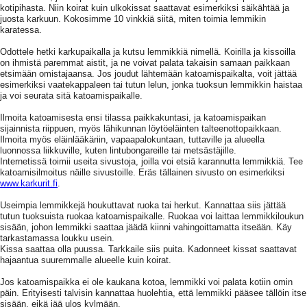
kotipihasta. Niin koirat kuin ulkokissat saattavat esimerkiksi säikähtää ja
juosta karkuun. Kokosimme 10 vinkkiä siitä, miten toimia lemmikin
karatessa.
Odottele hetki karkupaikalla ja kutsu lemmikkiä nimellä. Koirilla ja kissoilla
on ihmistä paremmat aistit, ja ne voivat palata takaisin samaan paikkaan
etsimään omistajaansa. Jos joudut lähtemään katoamispaikalta, voit jättää
esimerkiksi vaatekappaleen tai tutun lelun, jonka tuoksun lemmikkin haistaa
ja voi seurata sitä katoamispaikalle.
Ilmoita katoamisesta ensi tilassa paikkakuntasi, ja katoamispaikan
sijainnista riippuen, myös lähikunnan löytöeläinten talteenottopaikkaan.
Ilmoita myös eläinlääkäriin, vapaapalokuntaan, tuttaville ja alueella
luonnossa liikkuville, kuten lintubongareille tai metsästäjille.
Internetissä toimii useita sivustoja, joilla voi etsiä karannutta lemmikkiä. Tee
katoamisilmoitus näille sivustoille. Eräs tällainen sivusto on esimerkiksi
www.karkurit.fi
.
Useimpia lemmikkejä houkuttavat ruoka tai herkut. Kannattaa siis jättää
tutun tuoksuista ruokaa katoamispaikalle. Ruokaa voi laittaa lemmikkiloukun
sisään, johon lemmikki saattaa jäädä kiinni vahingoittamatta itseään. Käy
tarkastamassa loukku usein.
Kissa saattaa olla puussa. Tarkkaile siis puita. Kadonneet kissat saattavat
hajaantua suuremmalle alueelle kuin koirat.
Jos katoamispaikka ei ole kaukana kotoa, lemmikki voi palata kotiin omin
päin. Erityisesti talvisin kannattaa huolehtia, että lemmikki pääsee tällöin itse
sisään, eikä jää ulos kylmään.