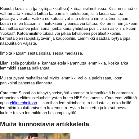
Ripusta kuvallisia (ja löytöpalkkiollisia) katoamisilmoituksia. Kissan nimeä ei
välttämättä kannata laittaa katoamisilmoitukseen, sillä kissa saattaa
pelästyä vieraita, vaikka ne kutsuisivat sitä oikealla nimellä. Sen sijaan
koiran nimen katoamisilmoitukseen yleensä voi laittaa. Koiran nimen jälkeen
kannattaa sanoa jokin sana, jonka koira yhdistää positiivisiin asioihin, kuten
”ruokaa”. Katoamisilmoituksia voi jakaa lähialueen postilaatikkoihin,
kerrostalojen rappukäytäviin ja kauppoihin. Lemmikki saattaa löytyä jopa
naapuritalon vajasta.
Ilmoita katoamisesta sosiaalisessa mediassa.
Liian isolla porukalla ei kannata etsiä karannutta lemmikkiä, koska arka
lemmikki saattaa säikähtää.
Muista pysyä rauhallisena! Myös lemmikki voi olla peloissaan, joten
panikointi pahentaa tilannetta.
Care.com Suomi on tehnyt yhteistyötä karanneita lemmikkejä huostaansa
ottaneiden eläinsuojeluyhdistysten kuten HESY:n kanssa. Care.com välittää
apua
eläintenhoitoon
– ja voihan lemmikinhoitajilta tiedustella, onko heillä
lemmikin kouluttamisesta kokemusta. Hyvin koulutettu ja kutsuttaessa
luokse tuleva lemmikki on helpompi löytää.
Muita kiinnostavia artikkeleita