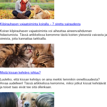
Kilpirauhasen vajaatoiminta koiralla – 7 oiretta sairaudesta
Koiran kilpirauhasen vajaatoiminta voi aiheuttaa aineenvaihdunnan
hidastumista. Tässä artikkelissa kerromme tästä koirien yleisestä vaivasta ja
oireista, joita kannattaa tarkkailla.
Mistä kissan kehräys johtuu?
Luuletko, että kissan kehräys on aina merkki lemmikin onnellisuudesta?
Arvaa uudelleen! Tässä artikkelissa kerromme, miksi jotkut kissat kehräävät
ja toiset taas eivät tee sitä ollenkaan.