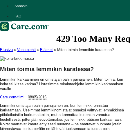
Sanasto
FAQ
Etusivu
»
Verkkolehti
»
Eläimet
»
Miten toimia lemmikin karatessa?
Miten toimia lemmikin karatessa?
Lemmikin karkaaminen on omistajan pahin painajainen. Miten toimia, kun
koira tai kissa karkaa? Listasimme toimintaohjeita lemmikin karkaamisen
varalle.
Care.com-tiimi
08/05/2015
Lemmikinomistajan pahin painajainen on, kun lemmikki onnistuu
karkaamaan. Useimmat lemmikinomistajat onneksi välttyvät lemmikkinsä
pitkäaikaisilta karkumatkoilta, mutta kannattaa kuitenkin varautua
huolellisesti, jottei jää neuvottomaksi, jos lemmikki pääsee karkaamaan.
Koirat saattavat karata erityisesti nuorena – ne saattavat huomata jotain
kiinnostavaa, jonka perään ne lähtevät juoksemaan ja juosta pois