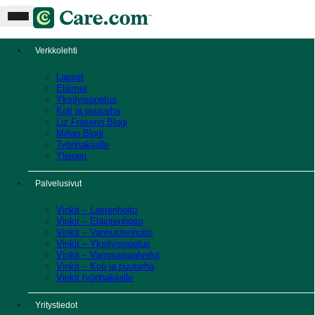
Verkkolehti
Lapset
Eläimet
Yksityisopetus
Koti ja puutarha
Liz Fraserin Blogi
Millan Blogi
Työnhakijalle
Yleinen
Palvelusivut
Vinkit – Lastenhoito
Vinkit – Eläintenhoito
Vinkit – Vanhustenhoito
Vinkit – Yksityisopetus
Vinkit – Vammaispalvelut
Vinkit – Koti ja puutarha
Vinkit työnhakijalle
Yritystiedot