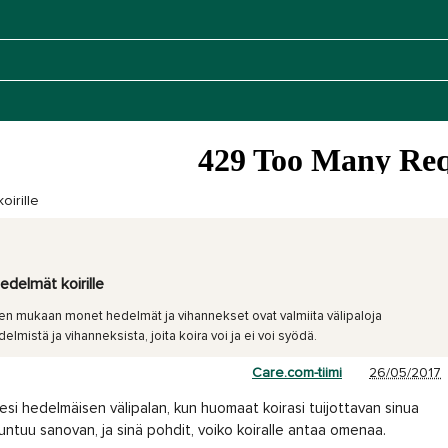
irille
delmät koirille
ien mukaan monet hedelmät ja vihannekset ovat valmiita välipaloja
lmistä ja vihanneksista, joita koira voi ja ei voi syödä.
Care.com-tiimi
26/05/2017
llesi hedelmäisen välipalan, kun huomaat koirasi tuijottavan sinua
 tuntuu sanovan, ja sinä pohdit, voiko koiralle antaa omenaa.