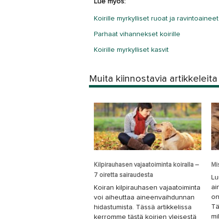
Lue myös:
Koirille myrkylliset ruoat ja ravintoaineet
Parhaat vihannekset koirille
Koirille myrkylliset kasvit
Muita kiinnostavia artikkeleita
Kilpirauhasen vajaatoiminta koiralla –
Mi
7 oiretta sairaudesta
Lu
ai
Koiran kilpirauhasen vajaatoiminta
on
voi aiheuttaa aineenvaihdunnan
Tä
hidastumista. Tässä artikkelissa
mi
kerromme tästä koirien yleisestä