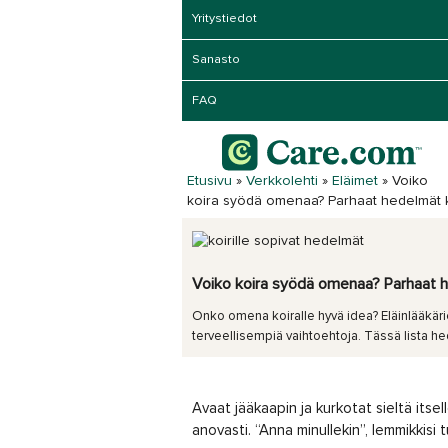
Yritystiedot
Sanasto
FAQ
Etusivu
»
Verkkolehti
»
Eläimet
»
Voiko
koira syödä omenaa? Parhaat hedelmät ko
Voiko koira syödä omenaa? Parhaat he
Onko omena koiralle hyvä idea? Eläinlääkär
terveellisempiä vaihtoehtoja. Tässä lista hede
Avaat jääkaapin ja kurkotat sieltä itse
anovasti. “Anna minullekin”, lemmikkisi