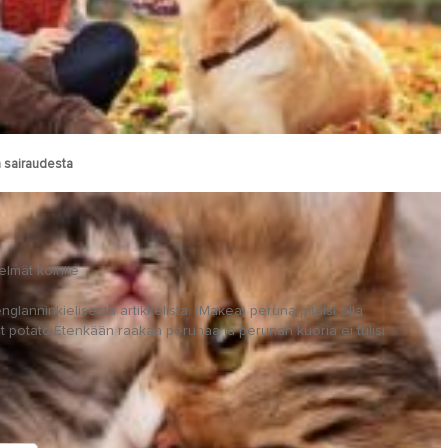
a sairaudesta
mät koirille
nglanninkielisestä artikkelista. (Makea) peruna pitäisi olla
eet potato.Etenkään raakaa perunaa ja perunan kuoria ei tulisi