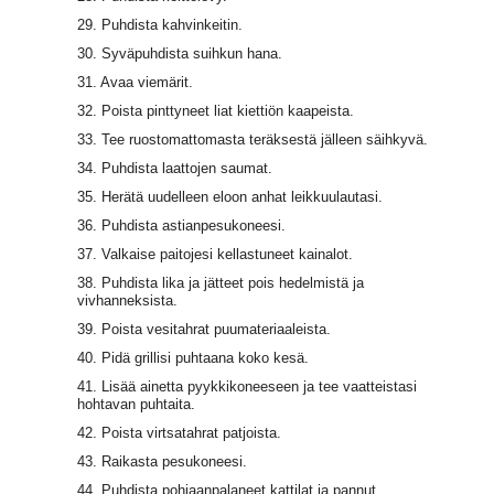
29. Puhdista kahvinkeitin.
30. Syväpuhdista suihkun hana.
31. Avaa viemärit.
32. Poista pinttyneet liat kiettiön kaapeista.
33. Tee ruostomattomasta teräksestä jälleen säihkyvä.
34. Puhdista laattojen saumat.
35. Herätä uudelleen eloon anhat leikkuulautasi.
36. Puhdista astianpesukoneesi.
37. Valkaise paitojesi kellastuneet kainalot.
38. Puhdista lika ja jätteet pois hedelmistä ja
vivhanneksista.
39. Poista vesitahrat puumateriaaleista.
40. Pidä grillisi puhtaana koko kesä.
41. Lisää ainetta pyykkikoneeseen ja tee vaatteistasi
hohtavan puhtaita.
42. Poista virtsatahrat patjoista.
43. Raikasta pesukoneesi.
44. Puhdista pohjaanpalaneet kattilat ja pannut.