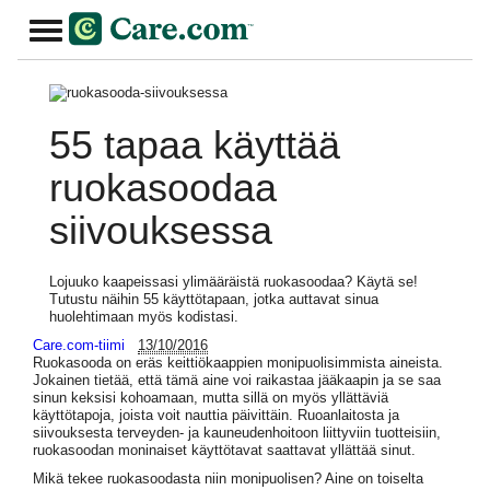
55 tapaa käyttää
ruokasoodaa
siivouksessa
Lojuuko kaapeissasi ylimääräistä ruokasoodaa? Käytä se!
Tutustu näihin 55 käyttötapaan, jotka auttavat sinua
huolehtimaan myös kodistasi.
Care.com-tiimi
13/10/2016
Ruokasooda on eräs keittiökaappien monipuolisimmista aineista.
Jokainen tietää, että tämä aine voi raikastaa jääkaapin ja se saa
sinun keksisi kohoamaan, mutta sillä on myös yllättäviä
käyttötapoja, joista voit nauttia päivittäin. Ruoanlaitosta ja
siivouksesta terveyden- ja kauneudenhoitoon liittyviin tuotteisiin,
ruokasoodan moninaiset käyttötavat saattavat yllättää sinut.
Mikä tekee ruokasoodasta niin monipuolisen? Aine on toiselta