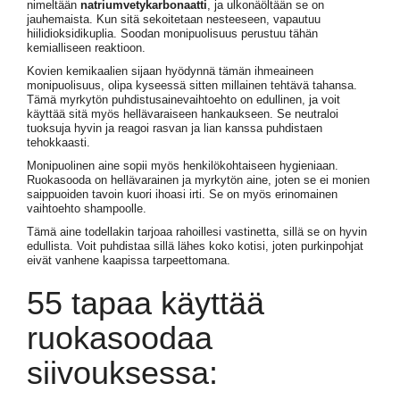
nimeltään
natriumvetykarbonaatti
, ja ulkonäöltään se on
jauhemaista. Kun sitä sekoitetaan nesteeseen, vapautuu
hiilidioksidikuplia. Soodan monipuolisuus perustuu tähän
kemialliseen reaktioon.
Kovien kemikaalien sijaan hyödynnä tämän ihmeaineen
monipuolisuus, olipa kyseessä sitten millainen tehtävä tahansa.
Tämä myrkytön puhdistusainevaihtoehto on edullinen, ja voit
käyttää sitä myös hellävaraiseen hankaukseen. Se neutraloi
tuoksuja hyvin ja reagoi rasvan ja lian kanssa puhdistaen
tehokkaasti.
Monipuolinen aine sopii myös henkilökohtaiseen hygieniaan.
Ruokasooda on hellävarainen ja myrkytön aine, joten se ei monien
saippuoiden tavoin kuori ihoasi irti. Se on myös erinomainen
vaihtoehto shampoolle.
Tämä aine todellakin tarjoaa rahoillesi vastinetta, sillä se on hyvin
edullista. Voit puhdistaa sillä lähes koko kotisi, joten purkinpohjat
eivät vanhene kaapissa tarpeettomana.
55 tapaa käyttää
ruokasoodaa
siivouksessa: