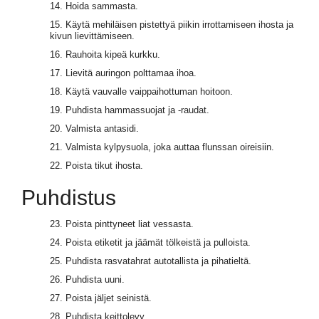
14. Hoida sammasta.
15. Käytä mehiläisen pistettyä piikin irrottamiseen ihosta ja
kivun lievittämiseen.
16. Rauhoita kipeä kurkku.
17. Lievitä auringon polttamaa ihoa.
18. Käytä vauvalle vaippaihottuman hoitoon.
19. Puhdista hammassuojat ja -raudat.
20. Valmista antasidi.
21. Valmista kylpysuola, joka auttaa flunssan oireisiin.
22. Poista tikut ihosta.
Puhdistus
23. Poista pinttyneet liat vessasta.
24. Poista etiketit ja jäämät tölkeistä ja pulloista.
25. Puhdista rasvatahrat autotallista ja pihatieltä.
26. Puhdista uuni.
27. Poista jäljet seinistä.
28. Puhdista keittolevy.