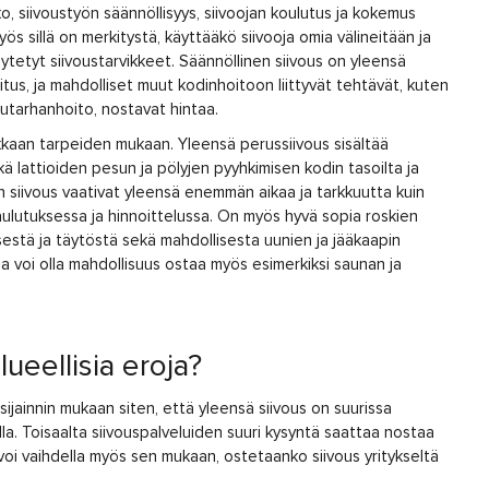
ko, siivoustyön säännöllisyys, siivoojan koulutus ja kokemus
yös sillä on merkitystä, käyttääkö siivooja omia välineitään ja
äytetyt siivoustarvikkeet. Säännöllinen siivous on yleensä
tus, ja mahdolliset muut kodinhoitoon liittyvät tehtävät, kuten
puutarhanhoito, nostavat hintaa.
akkaan tarpeiden mukaan. Yleensä perussiivous sisältää
kä lattioiden pesun ja pölyjen pyyhkimisen kodin tasoilta ja
n siivous vaativat yleensä enemmän aikaa ja tarkkuutta kuin
aulutuksessa ja hinnoittelussa. On myös hyvä sopia roskien
estä ja täytöstä sekä mahdollisesta uunien ja jääkaapin
na voi olla mahdollisuus ostaa myös esimerkiksi saunan ja
ueellisia eroja?
sijainnin mukaan siten, että yleensä siivous on suurissa
a. Toisaalta siivouspalveluiden suuri kysyntä saattaa nostaa
 voi vaihdella myös sen mukaan, ostetaanko siivous yritykseltä