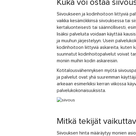
Kuka voi ostaa siivou
Siivoukseen ja kodinhoitoon liittyviä pa
vaikka kesämökkinsä siivouksessa tai sii
kertaluonteisesti tai säännöllisesti, es
lisäksi palveluita voidaan käyttää kausi
ja muuhun järjestelyyn. Usein palveluko
kodinhoitoon liittyviä askareita, kuten k
suunnatut kodinhoitopalvelut voivat tar
moniin muihin kodin askareisiin.
Kotitalousvähennyksen myötä siivouspa
ja palvelut ovat yhä suuremman käyttäjä
arkeaan esimerkiksi kerran viikossa käyv
palvelukokonaisuuksista.
Mitkä tekijät vaikutta
Siivouksen hinta määräytyy monien asio