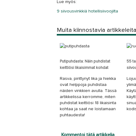
Lue myös:
9 siivousvinkkiä hotellisiivoojilta
Muita kiinnostavia artikkeleit
Putipuhdasta: Näin puhdistat
55 t
keittiösi likaisimmat kohdat
siiv
Rasva, pinttynyt lika ja hiekka
Loju
ovat helppoja puhdistaa
ylim
näiden vinkkien avulla. Tässä
Käyt
artikkelissa kerromme, miten
käyt
puhdistat keittiösi 18 likaisinta
sinu
kohtaa ja saat ne loistamaan
kodis
puhtaudesta!
Kommentoi tätä artikkelia