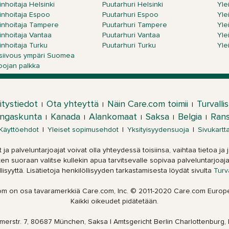
nhoitaja Helsinki
Puutarhuri Helsinki
Yle
inhoitaja Espoo
Puutarhuri Espoo
Yle
inhoitaja Tampere
Puutarhuri Tampere
Yle
inhoitaja Vantaa
Puutarhuri Vantaa
Yle
inhoitaja Turku
Puutarhuri Turku
Yle
isiivous ympäri Suomea
voojan palkka
itystiedot
Ota yhteyttä
Näin Care.com toimii
Turvalli
|
|
|
ingaskunta
Kanada
Alankomaat
Saksa
Belgia
Ran
|
|
|
|
|
Käyttöehdot
|
Yleiset sopimusehdot
|
Yksityisyydensuoja
|
Sivukartt
 ja palveluntarjoajat voivat olla yhteydessä toisiinsa, vaihtaa tietoa j
 suoraan valitse kullekin apua tarvitsevalle sopivaa palveluntarjoaja
llisyyttä. Lisätietoja henkilöllisyyden tarkastamisesta löydät sivulta
Turv
om on osa tavaramerkkiä Care.com, Inc. © 2011-2020 Care.com Euro
Kaikki oikeudet pidätetään.
merstr. 7, 80687 München, Saksa | Amtsgericht Berlin Charlottenburg