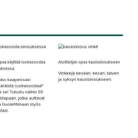
a
apaa käyttää ruokasoodaa
Aloittelijan opas kausisiivoukseen
ouksessa
Vinkkejä kevään, kesän, talven
ja syksyn kausisiivoukseen.
uko kaapeissasi
ääräistä ruokasoodaa?
ä se! Tutustu näihin 55
tötapaan, jotka auttavat
a huolehtimaan myös
tasi.