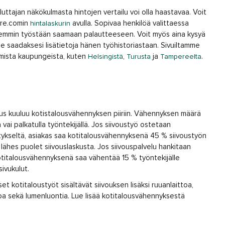
uluttajan näkökulmasta hintojen vertailu voi olla haastavaa. Voit
are.comin
avulla. Sopivaa henkilöä valittaessa
hintalaskurin
iemmin työstään saamaan palautteeseen. Voit myös aina kysyä
ille saadaksesi lisätietoja hänen työhistoriastaan. Sivuiltamme
mmista kaupungeista, kuten
,
ja
.
Helsingistä
Turusta
Tampereelta
ous kuuluu kotistalousvähennyksen piiriin. Vähennyksen määrä
ä vai palkatulla työntekijällä. Jos siivoustyö ostetaan
itykseltä, asiakas saa kotitalousvähennyksenä 45 % siivoustyön
 lähes puolet siivouslaskusta. Jos siivouspalvelu hankitaan
otitalousvähennyksenä saa vähentää 15 % työntekijälle
ivukulut.
t kotitaloustyöt sisältävät siivouksen lisäksi ruuanlaittoa,
toa sekä lumenluontia. Lue lisää kotitalousvähennyksestä