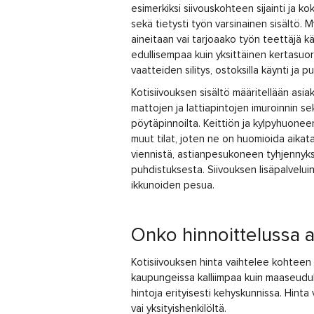
esimerkiksi siivouskohteen sijainti ja ko
sekä tietysti työn varsinainen sisältö. M
aineitaan vai tarjoaako työn teettäjä k
edullisempaa kuin yksittäinen kertasuori
vaatteiden silitys, ostoksilla käynti ja 
Kotisiivouksen sisältö määritellään asi
mattojen ja lattiapintojen imuroinnin se
pöytäpinnoilta. Keittiön ja kylpyhuonee
muut tilat, joten ne on huomioida aikat
viennistä, astianpesukoneen tyhjennyks
puhdistuksesta. Siivouksen lisäpalvelui
ikkunoiden pesua.
Onko hinnoittelussa al
Kotisiivouksen hinta vaihtelee kohteen 
kaupungeissa kalliimpaa kuin maaseudull
hintoja erityisesti kehyskunnissa. Hinta
vai yksityishenkilöltä.