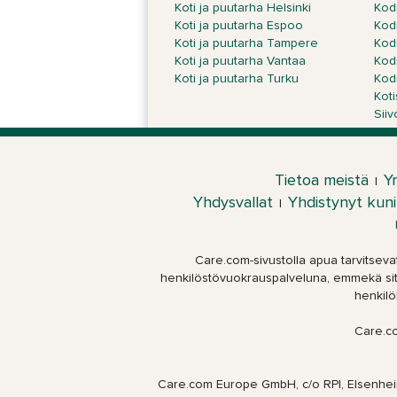
Koti ja puutarha Helsinki
Kodi
Koti ja puutarha Espoo
Kod
Koti ja puutarha Tampere
Kod
Koti ja puutarha Vantaa
Kod
Koti ja puutarha Turku
Kod
Kot
Sii
Tietoa meistä
Yr
|
Yhdysvallat
Yhdistynyt kun
|
Care.com-sivustolla apua tarvitsevat
henkilöstövuokrauspalveluna, emmekä siten
henkilö
Care.c
Care.com Europe GmbH, c/o RPI, Elsenhei