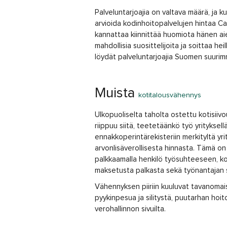
Palveluntarjoajia on valtava määrä, ja k
arvioida kodinhoitopalvelujen hintaa C
kannattaa kiinnittää huomiota hänen a
mahdollisia suosittelijoita ja soittaa he
löydät palveluntarjoajia Suomen suuri
Muista
kotitalousvähennys
Ulkopuoliselta taholta ostettu kotisiiv
riippuu siitä, teetetäänkö työ yrityksell
ennakkoperintärekisteriin merkityltä yr
arvonlisäverollisesta hinnasta. Tämä on
palkkaamalla henkilö työsuhteeseen, k
maksetusta palkasta sekä työnantajan s
Vähennyksen piiriin kuuluvat tavanomaise
pyykinpesua ja silitystä, puutarhan hoi
verohallinnon sivuilta.