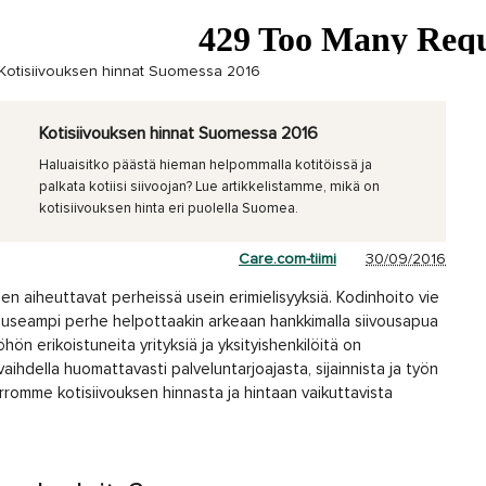
Kotisiivouksen hinnat Suomessa 2016
Kotisiivouksen hinnat Suomessa 2016
Haluaisitko päästä hieman helpommalla kotitöissä ja
palkata kotiisi siivoojan? Lue artikkelistamme, mikä on
kotisiivouksen hinta eri puolella Suomea.
Care.com-tiimi
30/09/2016
en aiheuttavat perheissä usein erimielisyyksiä. Kodinhoito vie
hä useampi perhe helpottaakin arkeaan hankkimalla siivousapua
hön erikoistuneita yrityksiä ja yksityishenkilöitä on
 vaihdella huomattavasti palveluntarjoajasta, sijainnista ja työn
erromme kotisiivouksen hinnasta ja hintaan vaikuttavista