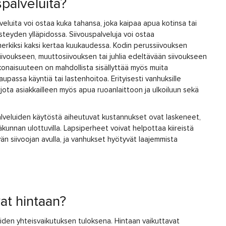
spalveluita?
lveluita voi ostaa kuka tahansa, joka kaipaa apua kotinsa tai
steyden ylläpidossa. Siivouspalveluja voi ostaa
imerkiksi kaksi kertaa kuukaudessa. Kodin perussiivouksen
siivoukseen, muuttosiivouksen tai juhlia edeltävään siivoukseen
konaisuuteen on mahdollista sisällyttää myös muita
aupassa käyntiä tai lastenhoitoa. Erityisesti vanhuksille
jota asiakkailleen myös apua ruoanlaittoon ja ulkoiluun sekä
lveluiden käytöstä aiheutuvat kustannukset ovat laskeneet,
kunnan ulottuvilla. Lapsiperheet voivat helpottaa kiireistä
än siivoojan avulla, ja vanhukset hyötyvät laajemmista
vat hintaan?
iden yhteisvaikutuksen tuloksena. Hintaan vaikuttavat