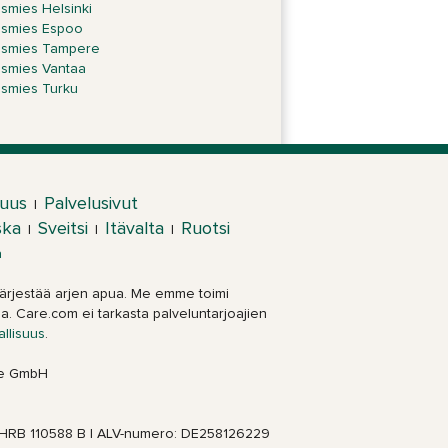
ismies Helsinki
ismies Espoo
ismies Tampere
ismies Vantaa
ismies Turku
suus
Palvelusivut
|
ska
Sveitsi
Itävalta
Ruotsi
|
|
|
a
a järjestää arjen apua. Me emme toimi
a. Care.com ei tarkasta palveluntarjoajien
allisuus
.
pe GmbH
, HRB 110588 B | ALV-numero: DE258126229