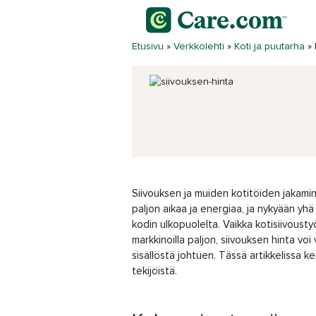
Etusivu
»
Verkkolehti
»
Koti ja puutarha
»
Siivouksen ja muiden kotitöiden jakamin
paljon aikaa ja energiaa, ja nykyään y
kodin ulkopuolelta. Vaikka kotisiivoustyö
markkinoilla paljon, siivouksen hinta voi
sisällöstä johtuen. Tässä artikkelissa k
tekijöistä.