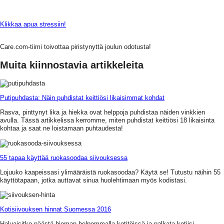
Klikkaa apua stressiin!
Care.com-tiimi toivottaa piristynyttä joulun odotusta!
Muita kiinnostavia artikkeleita
Putipuhdasta: Näin puhdistat keittiösi likaisimmat kohdat
Rasva, pinttynyt lika ja hiekka ovat helppoja puhdistaa näiden vinkkien
avulla. Tässä artikkelissa kerromme, miten puhdistat keittiösi 18 likaisinta
kohtaa ja saat ne loistamaan puhtaudesta!
55 tapaa käyttää ruokasoodaa siivouksessa
Lojuuko kaapeissasi ylimääräistä ruokasoodaa? Käytä se! Tutustu näihin 55
käyttötapaan, jotka auttavat sinua huolehtimaan myös kodistasi.
Kotisiivouksen hinnat Suomessa 2016
Haluaisitko päästä hieman helpommalla kotitöissä ja palkata kotiisi