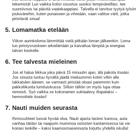
tekemistä! Luo vaikka kotisi sisustus uusiksi lempiväreilläsi, tee
suursiivous tai päivitä vaatekaappiasi. Talvella ei tarvitse tyytyä tylsiin
jouluväreihin, kuten punaiseen ja vihreään, vaan valitse värit, jotka
piristävät sinua!
Lomamatka etelään
Viikon aurinkoloma lämmittää vielä pitkään loman jälkeenkin. Loma
tuo piristysruiskeen arkielämään ja kaivattua lämpöä ja energiaa
talven keskelle.
Tee talvesta mieleinen
Jos et halua liikkua joka päivä 15 minuutin ajan, älä pakota itseäsi.
Jos sinusta tuntuu hyvältä jäädä mieluummin kotiin viltin alle
takkatulen ääreen, se varmasti piristää oloasi paremmin kuin
pakkoliikunta lumituiskussa. Silloin tällöin on myös lupa ottaa
rennosti. Syö vaikka se kokonainen suklaalevy iltapalaksi –
hemmottele itseäsi!
Nauti muiden seurasta
Ihmissuhteet luovat hyvää oloa. Nauti ajasta lastesi kanssa, auta
vanhaa tätiäsi tai naapurin mummoa ostosten kantamisessa tai vie
koirasi lenkille – kaksi kaamosmasennusta torjuttu yhdellä iskulla!