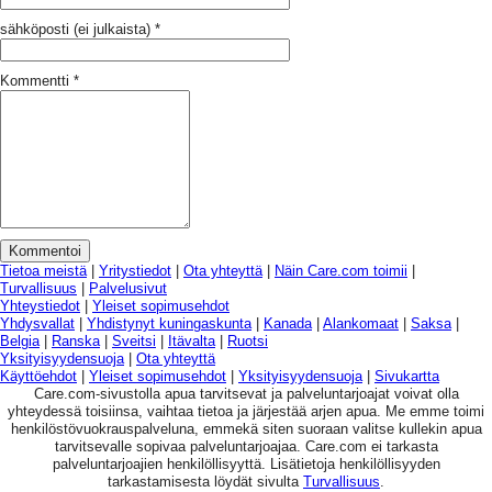
sähköposti (ei julkaista)
*
Kommentti
*
Tietoa meistä
|
Yritystiedot
|
Ota yhteyttä
|
Näin Care.com toimii
|
Turvallisuus
|
Palvelusivut
Yhteystiedot
|
Yleiset sopimusehdot
Yhdysvallat
|
Yhdistynyt kuningaskunta
|
Kanada
|
Alankomaat
|
Saksa
|
Belgia
|
Ranska
|
Sveitsi
|
Itävalta
|
Ruotsi
Yksityisyydensuoja
|
Ota yhteyttä
Käyttöehdot
|
Yleiset sopimusehdot
|
Yksityisyydensuoja
|
Sivukartta
Care.com-sivustolla apua tarvitsevat ja palveluntarjoajat voivat olla
yhteydessä toisiinsa, vaihtaa tietoa ja järjestää arjen apua. Me emme toimi
henkilöstövuokrauspalveluna, emmekä siten suoraan valitse kullekin apua
tarvitsevalle sopivaa palveluntarjoajaa. Care.com ei tarkasta
palveluntarjoajien henkilöllisyyttä. Lisätietoja henkilöllisyyden
tarkastamisesta löydät sivulta
Turvallisuus
.