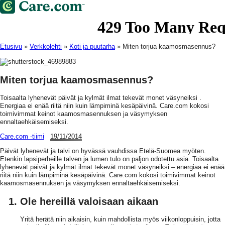
Etusivu
»
Verkkolehti
»
Koti ja puutarha
»
Miten torjua kaamosmasennus?
Miten torjua kaamosmasennus?
Toisaalta lyhenevät päivät ja kylmät ilmat tekevät monet väsyneiksi .
Energiaa ei enää riitä niin kuin lämpiminä kesäpäivinä. Care.com kokosi
toimivimmat keinot kaamosmasennuksen ja väsymyksen
ennaltaehkäisemiseksi.
Care.com -tiimi
19/11/2014
Päivät lyhenevät ja talvi on hyvässä vauhdissa Etelä-Suomea myöten.
Etenkin lapsiperheille talven ja lumen tulo on paljon odotettu asia. Toisaalta
lyhenevät päivät ja kylmät ilmat tekevät monet väsyneiksi – energiaa ei enää
riitä niin kuin lämpiminä kesäpäivinä. Care.com kokosi toimivimmat keinot
kaamosmasennuksen ja väsymyksen ennaltaehkäisemiseksi.
Ole hereillä valoisaan aikaan
Yritä herätä niin aikaisin, kuin mahdollista myös viikonloppuisin, jotta