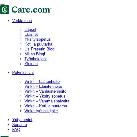
Verkkolehti
Lapset
Eläimet
Yksityisopetus
Koti ja puutarha
Liz Fraserin Blogi
Millan Blogi
Työnhakijalle
Yleinen
Palvelusivut
Vinkit – Lastenhoito
Vinkit – Eläintenhoito
Vinkit – Vanhustenhoito
Vinkit – Yksityisopetus
Vinkit – Vammaispalvelut
Vinkit – Koti ja puutarha
Vinkit työnhakijalle
Yritystiedot
Sanasto
FAQ