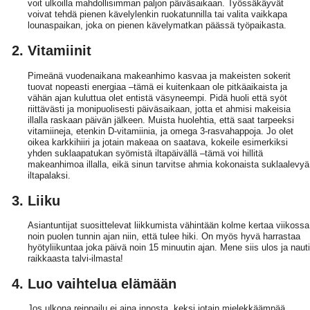
voit ulkoilla mahdollisimman paljon päiväsaikaan. Työssäkäyvät
voivat tehdä pienen kävelylenkin ruokatunnilla tai valita vaikkapa
lounaspaikan, joka on pienen kävelymatkan päässä työpaikasta.
Vitamiinit
Pimeänä vuodenaikana makeanhimo kasvaa ja makeisten sokerit
tuovat nopeasti energiaa –tämä ei kuitenkaan ole pitkäaikaista ja
vähän ajan kuluttua olet entistä väsyneempi. Pidä huoli että syöt
riittävästi ja monipuolisesti päiväsaikaan, jotta et ahmisi makeisia
illalla raskaan päivän jälkeen. Muista huolehtia, että saat tarpeeksi
vitamiineja, etenkin D-vitamiinia, ja omega 3-rasvahappoja. Jo olet
oikea karkkihiiri ja jotain makeaa on saatava, kokeile esimerkiksi
yhden suklaapatukan syömistä iltapäivällä –tämä voi hillitä
makeanhimoa illalla, eikä sinun tarvitse ahmia kokonaista suklaalevyä
iltapalaksi.
Liiku
Asiantuntijat suosittelevat liikkumista vähintään kolme kertaa viikossa
noin puolen tunnin ajan niin, että tulee hiki. On myös hyvä harrastaa
hyötyliikuntaa joka päivä noin 15 minuutin ajan. Mene siis ulos ja nauti
raikkaasta talvi-ilmasta!
Luo vaihtelua elämään
Jos ulkona reippailu ei aina innosta, keksi jotain mielekkäämpää