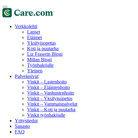
Verkkolehti
Lapset
Eläimet
Yksityisopetus
Koti ja puutarha
Liz Fraserin Blogi
Millan Blogi
Työnhakijalle
Yleinen
Palvelusivut
Vinkit – Lastenhoito
Vinkit – Eläintenhoito
Vinkit – Vanhustenhoito
Vinkit – Yksityisopetus
Vinkit – Vammaispalvelut
Vinkit – Koti ja puutarha
Vinkit työnhakijalle
Yritystiedot
Sanasto
FAQ