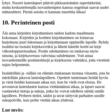
lyhyt. Nuoret lastenlapset pitävät pikkuasioitakin supertärkeinä,
mutta keskustelemalla isovanhempien kanssa ongelmat saavat uudet
mittasuhteet. Pieniä asioita ei kannata murehtia liikaa!
10. Perinteinen posti
Älä anna kirjeiden kirjoittamisen taidon kadota maailmasta
kokonaan. Kirjeiden ja korttien kirjoittaminen on loistavaa
harjoitusta juuri lukemaan ja kirjoittamaan oppineille lapsille. Ryhdy
isoäitisi tai isoisäsi kirjekaveriksi ja lähetä hänelle kortti tai kirje
viikonloppureissultasi. Postin odottaminen on mukavaa myös
sinusta, ja kirjekaveruus vahvistaa suhdettanne. Voit antaa
isovanhemmille postimerkkejä ja kirjekuoria valmiiksi, jotta viestintä
sujuu helpommin.
Isoäideilläsi ja -isilläsi on elämän mukanaan tuomaa viisautta, jota he
mielellään jakavat lastenlapsilleen. Opettele tuntemaan heidät hyvin
ja vietä heidän kanssaan aikaa nyt, kun he vielä ovat elossa. He
arvostavat lastenlasten kanssa viettämäänsä aikaa, ja lapset saavat
vastineeksi tietoja ja taitoja, jotka he voivat edelleen siirtää omille
lapsilleen. Perheen tiedot, taidot ja tavat siirtyvät parhaiten uusille
sukupolville, kun perhe viettää aikaa yhdessä.
Lue myös: