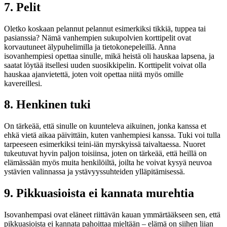
7. Pelit
Oletko koskaan pelannut pelannut esimerkiksi tikkiä, tuppea tai
pasianssia? Nämä vanhempien sukupolvien korttipelit ovat
korvautuneet älypuhelimilla ja tietokonepeleillä. Anna
isovanhempiesi opettaa sinulle, mikä heistä oli hauskaa lapsena, ja
saatat löytää itsellesi uuden suosikkipelin. Korttipelit voivat olla
hauskaa ajanvietettä, joten voit opettaa niitä myös omille
kavereillesi.
8. Henkinen tuki
On tärkeää, että sinulle on kuunteleva aikuinen, jonka kanssa et
ehkä vietä aikaa päivittäin, kuten vanhempiesi kanssa. Tuki voi tulla
tarpeeseen esimerkiksi teini-iän myrskyissä taivaltaessa. Nuoret
tukeutuvat hyvin paljon toisiinsa, joten on tärkeää, että heillä on
elämässään myös muita henkilöiltä, joilta he voivat kysyä neuvoa
ystävien valinnassa ja ystävyyssuhteiden ylläpitämisessä.
9. Pikkuasioista ei kannata murehtia
Isovanhempasi ovat eläneet riittävän kauan ymmärtääkseen sen, että
pikkuasioista ei kannata pahoittaa mieltään – elämä on siihen liian