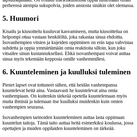
perheensä aiempia sukupolvia, joiden ansiosta sinäkin olet olemassa.
5. Huumori
Kisailu ja kiusoittelu kuuluvat kasvamiseen, mutta kiusoittelua on
helpompi ottaa vastaan henkilöltä, joka rakastaa sinua ehdoitta.
Isovanhempien vitsien ja kujeiden oppiminen on eräs tapa vahvistaa
suhdetta ja oppia ymmärtämään omia reaktioita silloin, kun joku
vitsailee sinun kustannuksellasi. Ehkä isovanhempasi voivat auttaa
sinua myös tekemään kepposia omille vanhemmillesi.
6. Kuunteleminen ja kuulluksi tuleminen
Pienet lapset ovat tottuneet siihen, että heidän vanhempansa
kuuntelevat heitä aina. Vastaavasti he kuuntelevat aina omia
vanhempiaan. On kuitenkin tärkeää opetella kuuntelemaan myös
muita ihmisiä ja tulemaan itse kuulluksi muidenkin kuin omien
vanhempien seurassa.
Isovanhempien tarinoiden kuunteleminen auttaa lasta oppimaan
kuuntelun taitoja. Tämä taito auttaa heitä esimerkiksi koulussa, jossa
opettajien ja muiden oppilaiden kuunteleminen on tärkeää.