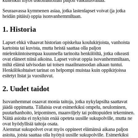
kuitenkin myös uskomattoman paljon vaikutusvaltaa.
Seuraavassa kymmenen asiaa, jotka lastenlapset voivat (ja jotka
heidän pitäisi) oppia isonvanhemmiltaan.
1. Historia
Lapset ehkä vihaavat historian opiskelua koulukirjoista, vanhoista
kartoista tai kuvista, mutta heistä saattaa olla paljon
mielenkiintoisempaa kuunnella tarinoita henkilöiltä, jotka oikeasti
ovat eläneet niinä aikoina. Lapset voivat oppia isovanhemmiltaan,
miltä elämä talvisodan tai toisen maailmansodan aikaan tuntui.
Henkilökohtaiset tarinat on helpompi muistaa kuin oppikirjoissa
esitetyt listat ja vuosiluvut.
2. Uudet taidot
Isovanhemmat osaavat monia taitoja, jotka nykylapsilta saattavat
jäädä oppimatta. Tällaisia ovat esimerkiksi ompelu, neulominen,
puutarhanhoito, leipominen, maanviljely tai polttopuiden tekeminen.
Näitä asioita ei nykyisin enää opeteta uusille sukupolville, mutta ne
ovat hyödyllisiä taitoja osata.
Aiemmat sukupolvet ovat myös oppineet elämänsä aikana paljon
asioita, joista saattaa olla hyötyä uusille sukupolville. Esimerkiksi