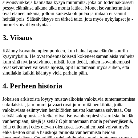
siivousvinkkejä kannattaa kysyä mummilta, joka on todennäköisesti
pessyt elämänsä aikana aika monta lattiaa. Monet isovanhemmista
ovat eläneet aikana, jolloin kaikesta oli pulaa ja mitään ei saanut
heittää pois. Säästäväisyys on tärkeä taito, jota myös nykylapset ja -
nuoret voivat hyödyntää.
3. Viisaus
Käänny isovanhempien puoleen, kun haluat apua elämän suuriin
kysymyksiin. He ovat todennäköisesti kokeneet samanlaisia vaiheita
kuin sinä nyt ja selvinneet niistä. Kun tiedät, miten isovanhempasi
ovat selvinneet vaikeista ajoista, opit luottamaan myös siihen, että
sinullakin kaikki kääntyy vielä parhain päin.
4. Perheen historia
Jokaisen arkistoista löytyy mustavalkoisia valokuvia tuntemattomista
sukulaisista, ja mummi ja vaari ovat juuri niitä henkilöitä, joilta
valokuvissa esiintyvien henkilöiden taustat kannattaa selvittää. Ota
selvää sukupuustasi: ketkä olivat isonvanhempiesi sisaruksia, heidän
vanhempiaan, tätejä ja setiä? Opit tuntemaan monia perheenjäseniä,
joita et tiennyt edes olevan olemassa. Isovanhempasi voivat myös
ehkä kertoa sinulla hauskoja tarinoita vanhemmista heidän
lapsuusajaltaan. On erittäin mielenkiintoista oppia tuntemaan oman