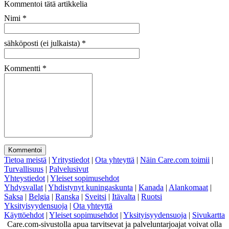
Kommentoi tätä artikkelia
Nimi
*
sähköposti (ei julkaista)
*
Kommentti
*
Tietoa meistä
|
Yritystiedot
|
Ota yhteyttä
|
Näin Care.com toimii
|
Turvallisuus
|
Palvelusivut
Yhteystiedot
|
Yleiset sopimusehdot
Yhdysvallat
|
Yhdistynyt kuningaskunta
|
Kanada
|
Alankomaat
|
Saksa
|
Belgia
|
Ranska
|
Sveitsi
|
Itävalta
|
Ruotsi
Yksityisyydensuoja
|
Ota yhteyttä
Käyttöehdot
|
Yleiset sopimusehdot
|
Yksityisyydensuoja
|
Sivukartta
Care.com-sivustolla apua tarvitsevat ja palveluntarjoajat voivat olla