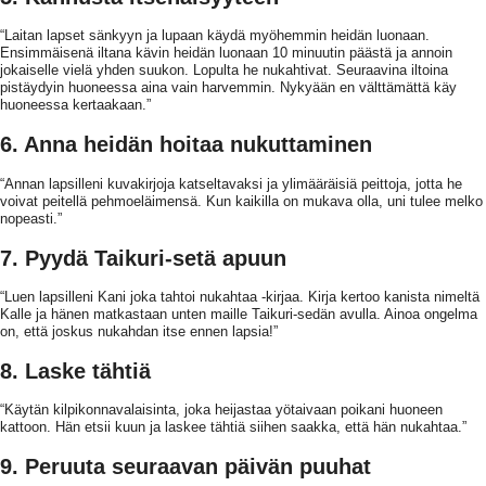
“Laitan lapset sänkyyn ja lupaan käydä myöhemmin heidän luonaan.
Ensimmäisenä iltana kävin heidän luonaan 10 minuutin päästä ja annoin
jokaiselle vielä yhden suukon. Lopulta he nukahtivat. Seuraavina iltoina
pistäydyin huoneessa aina vain harvemmin. Nykyään en välttämättä käy
huoneessa kertaakaan.”
6. Anna heidän hoitaa nukuttaminen
“Annan lapsilleni kuvakirjoja katseltavaksi ja ylimääräisiä peittoja, jotta he
voivat peitellä pehmoeläimensä. Kun kaikilla on mukava olla, uni tulee melko
nopeasti.”
7. Pyydä Taikuri-setä apuun
“Luen lapsilleni Kani joka tahtoi nukahtaa -kirjaa. Kirja kertoo kanista nimeltä
Kalle ja hänen matkastaan unten maille Taikuri-sedän avulla. Ainoa ongelma
on, että joskus nukahdan itse ennen lapsia!”
8. Laske tähtiä
“Käytän kilpikonnavalaisinta, joka heijastaa yötaivaan poikani huoneen
kattoon. Hän etsii kuun ja laskee tähtiä siihen saakka, että hän nukahtaa.”
9. Peruuta seuraavan päivän puuhat