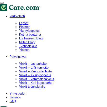
Verkkolehti
Lapset
Eläimet
Yksityisopetus
Koti ja puutarha
Liz Fraserin Blogi
Millan Blogi
Työnhakijalle
Yleinen
Palvelusivut
Vinkit – Lastenhoito
Vinkit – Eläintenhoito
Vinkit – Vanhustenhoito
Vinkit – Yksityisopetus
Vinkit – Vammaispalvelut
Vinkit – Koti ja puutarha
Vinkit työnhakijalle
Yritystiedot
Sanasto
FAQ