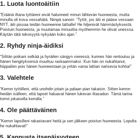
1. Luota luontoäitiin
“Eräänä iltana tyttäreni eivät halunneet minun lähtevän huoneesta, mutta
minulla oli kova vessahätä. Niinpä sanoin: “Tytöt, jos äiti ei pääse vessaan
NYT, äiti pissaa teidän huoneenne lattialle! He hiljenivät hämmästyksestä.
Poistuin huoneesta, ja muutamaa minuuttia myöhemmin he olivat unesssa.
Käytän tätä tekosyytä nykyään koko ajan.”
2. Ryhdy ninja-äidiksi
“Silitän poikani selkää ja hyräilen sängyn vieressä, kunnes hän rentoutuu ja
hänen hengityksensä muuttuu raskaammaksi. Kun hän on nukahtanut,
hiippailen pois hänen huoneestaan ja yritän varoa lattian narisevia kohtia!”
3. Valehtele
“Kerron tytöilleni, että unohdin jotain ja palaan pian takaisin. Sitten kerron
heidän isälleen, että lapset haluavat hänen lukevan iltasadun. Tämä tarina
toimii jokaisella kerralla.”
4. Ole päättäväinen
“Kerron lapsilleni rakastavani heitä ja sen jälkeen poistun huoneesta. Lopulta
he nukahtavat!”
5. Kannusta itsenäisyyteen