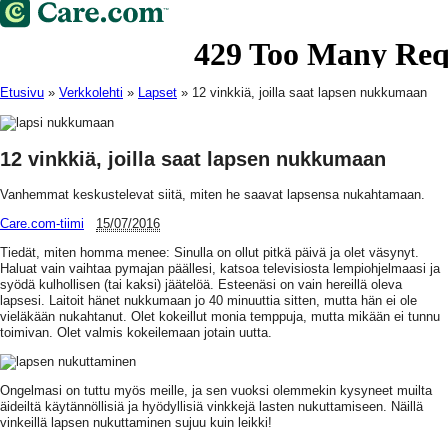
Etusivu
»
Verkkolehti
»
Lapset
»
12 vinkkiä, joilla saat lapsen nukkumaan
12 vinkkiä, joilla saat lapsen nukkumaan
Vanhemmat keskustelevat siitä, miten he saavat lapsensa nukahtamaan.
Care.com-tiimi
15/07/2016
Tiedät, miten homma menee: Sinulla on ollut pitkä päivä ja olet väsynyt.
Haluat vain vaihtaa pymajan päällesi, katsoa televisiosta lempiohjelmaasi ja
syödä kulhollisen (tai kaksi) jäätelöä. Esteenäsi on vain hereillä oleva
lapsesi. Laitoit hänet nukkumaan jo 40 minuuttia sitten, mutta hän ei ole
vieläkään nukahtanut. Olet kokeillut monia temppuja, mutta mikään ei tunnu
toimivan. Olet valmis kokeilemaan jotain uutta.
Ongelmasi on tuttu myös meille, ja sen vuoksi olemmekin kysyneet muilta
äideiltä käytännöllisiä ja hyödyllisiä vinkkejä lasten nukuttamiseen. Näillä
vinkeillä lapsen nukuttaminen sujuu kuin leikki!