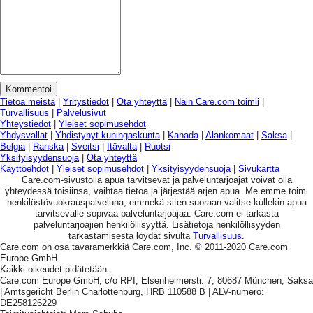
Tietoa meistä
|
Yritystiedot
|
Ota yhteyttä
|
Näin Care.com toimii
|
Turvallisuus
|
Palvelusivut
Yhteystiedot
|
Yleiset sopimusehdot
Yhdysvallat
|
Yhdistynyt kuningaskunta
|
Kanada
|
Alankomaat
|
Saksa
|
Belgia
|
Ranska
|
Sveitsi
|
Itävalta
|
Ruotsi
Yksityisyydensuoja
|
Ota yhteyttä
Käyttöehdot
|
Yleiset sopimusehdot
|
Yksityisyydensuoja
|
Sivukartta
Care.com-sivustolla apua tarvitsevat ja palveluntarjoajat voivat olla
yhteydessä toisiinsa, vaihtaa tietoa ja järjestää arjen apua. Me emme toimi
henkilöstövuokrauspalveluna, emmekä siten suoraan valitse kullekin apua
tarvitsevalle sopivaa palveluntarjoajaa. Care.com ei tarkasta
palveluntarjoajien henkilöllisyyttä. Lisätietoja henkilöllisyyden
tarkastamisesta löydät sivulta
Turvallisuus
.
Care.com on osa tavaramerkkiä Care.com, Inc. © 2011-2020 Care.com
Europe GmbH
Kaikki oikeudet pidätetään.
Care.com Europe GmbH, c/o RPI, Elsenheimerstr. 7, 80687 München, Saksa
| Amtsgericht Berlin Charlottenburg, HRB 110588 B | ALV-numero:
DE258126229