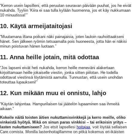
“Kerron usein lapsilleni, että peruutan seuravan päivään puuhat, jos he eivät
nukahda. Tyyliin ’Kiira ei saa tulla kylään huomenna, jos et käy nukkumaan
10 minuutissa!’”
10. Käytä armeijataitojasi
“Muutamana iltana poikani näki painajaisia, joten lauloin rauhoittaakseni
hänet. Sen jälkeen ryömin tetsaamalla pois huoneesta, jotta hän ei näkisi
minun poistuvan hänen luotaan.”
11. Anna heille jotain, mitä odottaa
“Jos lapseni eivät heti nukahda, kerron heille meneväni alakertaan
kirjoittamaan heille jokaiselle viestin, jonka sitten piilotan. He todella
odottavat viestinsä löytämistä aamulla. Tunnustan, että usein unohdan
toteuttaa lupaukseni!”
12. Kun mikään muu ei onnistu, lahjo
“Käytän lahjontaa. Hampurilaisen tai jäätelön lupaaminen saa ihmeitä
aikaan.”
Kokeile näitä toisten äitien nukuttamisvinkkejä ja kerro meille, oliko
vinkeistä hyötyä. Mikä on sinun paras vinkkisi – tai erikoisin yritys –
lasten nukuttamiseen?
Jos etsit lapsellesi
hoitajaa
, voit löytää sellaisen
Care.comista. Monilla lastenhoitajillamme on pitkä kokemus eri-ikäisten