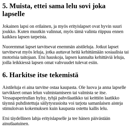
5. Muista, ettei sama lelu sovi joka
lapselle
Jokainen lapsi on erilainen, ja myös erityislapset ovat hyvin suuri
joukko. Kuten muutkin valinnat, myös tämä valinta riippuu ennen
kaikkea lapsen tarpeista.
Nuoremmat lapset tarvitsevat enemmän aistileluja. Jotkut lapset
tarvitsevat myös leluja, jotka auttavat heitä kehittämään sosiaalisia tai
motorisia taitojaan. Etsi hauskoja, lapsen kannalta kehittäviä leluja,
joilla leikkiessä lapsen omat vahvuudet tulevat esiin.
6. Harkitse itse tekemistä
Aistileluja ei aina tarvitse ostaa kaupasta. Ole luova ja anna lapselle
tarvikkeet oman lelun valmistamiseen tai valmista se itse.
Vessapaperirullan hylsy, tyhjä pahvilaatikko tai keittiön laatikko
täynnä puhdistettuja säilytysrasioita voi tarjota samanlaisen aisteja
stimuloivan kokemuksen kuin kaupasta ostettu kallis lelu.
Etsi täydellinen lahja erityislapselle ja tee hänen päivästään
ainutlaatuinen.