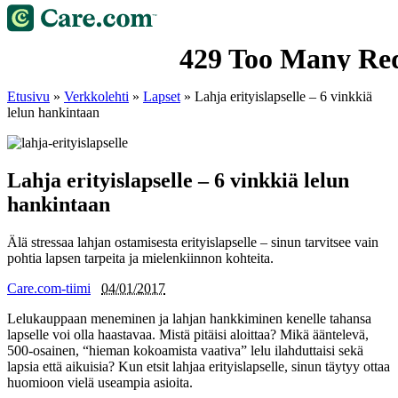
Etusivu
»
Verkkolehti
»
Lapset
»
Lahja erityislapselle – 6 vinkkiä
lelun hankintaan
Lahja erityislapselle – 6 vinkkiä lelun
hankintaan
Älä stressaa lahjan ostamisesta erityislapselle – sinun tarvitsee vain
pohtia lapsen tarpeita ja mielenkiinnon kohteita.
Care.com-tiimi
04/01/2017
Lelukauppaan meneminen ja lahjan hankkiminen kenelle tahansa
lapselle voi olla haastavaa. Mistä pitäisi aloittaa? Mikä ääntelevä,
500-osainen, “hieman kokoamista vaativa” lelu ilahduttaisi sekä
lapsia että aikuisia? Kun etsit lahjaa erityislapselle, sinun täytyy ottaa
huomioon vielä useampia asioita.