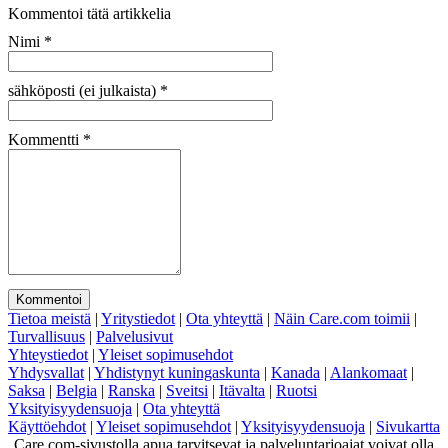
Kommentoi tätä artikkelia
Nimi
*
sähköposti (ei julkaista)
*
Kommentti
*
Tietoa meistä
|
Yritystiedot
|
Ota yhteyttä
|
Näin Care.com toimii
|
Turvallisuus
|
Palvelusivut
Yhteystiedot
|
Yleiset sopimusehdot
Yhdysvallat
|
Yhdistynyt kuningaskunta
|
Kanada
|
Alankomaat
|
Saksa
|
Belgia
|
Ranska
|
Sveitsi
|
Itävalta
|
Ruotsi
Yksityisyydensuoja
|
Ota yhteyttä
Käyttöehdot
|
Yleiset sopimusehdot
|
Yksityisyydensuoja
|
Sivukartta
Care.com-sivustolla apua tarvitsevat ja palveluntarjoajat voivat olla