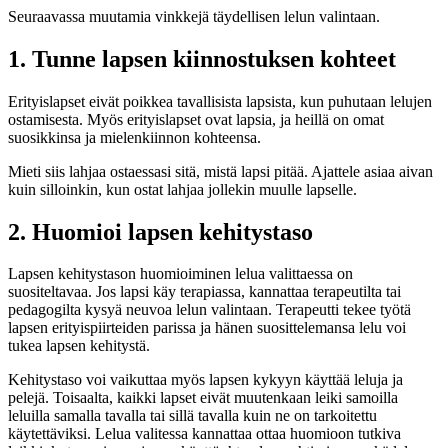
Seuraavassa muutamia vinkkejä täydellisen lelun valintaan.
1. Tunne lapsen kiinnostuksen kohteet
Erityislapset eivät poikkea tavallisista lapsista, kun puhutaan lelujen
ostamisesta. Myös erityislapset ovat lapsia, ja heillä on omat
suosikkinsa ja mielenkiinnon kohteensa.
Mieti siis lahjaa ostaessasi sitä, mistä lapsi pitää. Ajattele asiaa aivan
kuin silloinkin, kun ostat lahjaa jollekin muulle lapselle.
2. Huomioi lapsen kehitystaso
Lapsen kehitystason huomioiminen lelua valittaessa on
suositeltavaa. Jos lapsi käy terapiassa, kannattaa terapeutilta tai
pedagogilta kysyä neuvoa lelun valintaan. Terapeutti tekee työtä
lapsen erityispiirteiden parissa ja hänen suosittelemansa lelu voi
tukea lapsen kehitystä.
Kehitystaso voi vaikuttaa myös lapsen kykyyn käyttää leluja ja
pelejä. Toisaalta, kaikki lapset eivät muutenkaan leiki samoilla
leluilla samalla tavalla tai sillä tavalla kuin ne on tarkoitettu
käytettäviksi. Lelua valitessa kannattaa ottaa huomioon tutkiva