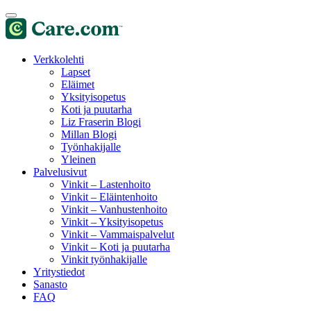
Verkkolehti
Lapset
Eläimet
Yksityisopetus
Koti ja puutarha
Liz Fraserin Blogi
Millan Blogi
Työnhakijalle
Yleinen
Palvelusivut
Vinkit – Lastenhoito
Vinkit – Eläintenhoito
Vinkit – Vanhustenhoito
Vinkit – Yksityisopetus
Vinkit – Vammaispalvelut
Vinkit – Koti ja puutarha
Vinkit työnhakijalle
Yritystiedot
Sanasto
FAQ