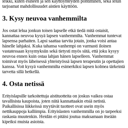
leikki, kuten esineen ja sen käyttöyhteyden pohtiminen, sekä lelun
tarjoamat mahdollisuudet aistien käyttöön.
3. Kysy neuvoa vanhemmilta
Jos ostat lelua jonkun toisen lapselle etkä tiedä mitä ostaisit,
kannattaa neuvoa kysyä lapsen vanhemmilta. Vanhemmat tuntevat
lapsensa parhaiten. Lapsi saattaa tarvita jotain, jonka voisi antaa
hänelle lahjaksi. Kuka tahansa vanhempi on varmasti iloinen
vastatessaan kysymyksiin sekä tietysti myös siitä, että joku kysyy
neuvoa ennen kuin ostaa lahjan hänen lapselleen. Vanhemmat
toimivat myös läheisessä yhteistyössä lapsen terapeutin ja opettajien
kanssa. Voit kysyä vanhemmilta esimerkiksi lapsen kolmea tärkeintä
tarvetta sillä hetkellä.
4. Osta netissä
Erityislapsille tarkoitettuja aistituotteita on joskus vaikea ostaa
tavallisista kaupoista, joten niitä kannattaakin etsiä netistä.
Paikallisissa liikkeissä myytävät tuotteet ovat usein myös
nettikauppoja kalliimpia. Erityislasten vanhemmilla on jo tarpeeksi
raskasta muutenkin. Heidän ei pitäisi joutua maksamaan itseään
kipeiksi muista asioista.