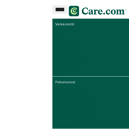
Verkkolehti
Lapset
Eläimet
Yksityisopetus
Koti ja puutarha
Liz Fraserin Blogi
Millan Blogi
Työnhakijalle
Yleinen
Palvelusivut
Vinkit – Lastenhoito
Vinkit – Eläintenhoito
Vinkit – Vanhustenhoito
Vinkit – Yksityisopetus
Vinkit – Vammaispalvelut
Vinkit – Koti ja puutarha
Vinkit työnhakijalle