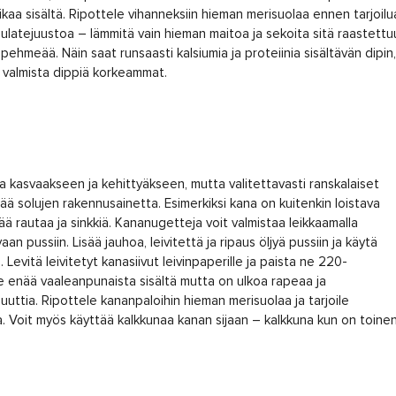
kaa sisältä. Ripottele vihanneksiin hieman merisuolaa ennen tarjoilu
sulatejuustoa – lämmitä vain hieman maitoa ja sekoita sitä raastettu
pehmeää. Näin saat runsaasti kalsiumia ja proteiinia sisältävän dipin,
i valmista dippiä korkeammat.
ia kasvaakseen ja kehittyäkseen, mutta valitettavasti ranskalaiset
eää solujen rakennusainetta. Esimerkiksi kana on kuitenkin loistava
ltää rautaa ja sinkkiä. Kananugetteja voit valmistaa leikkaamalla
aan pussiin. Lisää jauhoa, leivitettä ja ripaus öljyä pussiin ja käytä
 Levitä leivitetyt kanasiivut leivinpaperille ja paista ne 220-
e enää vaaleanpunaista sisältä mutta on ulkoa rapeaa ja
nuuttia. Ripottele kananpaloihin hieman merisuolaa ja tarjoile
 Voit myös käyttää kalkkunaa kanan sijaan – kalkkuna kun on toine