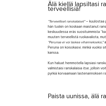
Älä kiellä lapsiltasi 
terveellisiä!
– kuulostaa p
”Terveelliset ranskalaiset”
hän tuskin on koskaan maistanut ranska
keskuudessa eräs suosituimmista ”kasv
muuten terveellistä ruokavaliota, mut
a
”Perunaa ei voi laskea vihannekseksi,”
Peruna on koisokasvi, minkä vuoksi si
kanssa.
Kun haluat hemmotella lapsiasi ranska
valmistaisi ranskalaisia itse, jolloin 
pyrkiä korvaamaan lastenannoksen rans
Paista uunissa, älä r