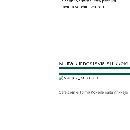
sisään? Varmista, että profiilisi
täyttää vaaditut kriteerit.
Muita kiinnostavia artikkele
Care.com ei toimi? Kokeile näitä vinkkejä