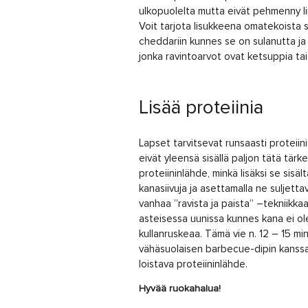
ulkopuolelta mutta eivät pehmenny lii
Voit tarjota lisukkeena omatekoista 
cheddariin kunnes se on sulanutta ja 
jonka ravintoarvot ovat ketsuppia ta
Lisää proteiinia
Lapset tarvitsevat runsaasti proteiin
eivät yleensä sisällä paljon tätä tärk
proteiininlähde, minkä lisäksi se sisä
kanasiivuja ja asettamalla ne suljettav
vanhaa ”ravista ja paista” –tekniikkaa.
asteisessa uunissa kunnes kana ei ol
kullanruskeaa. Tämä vie n. 12 – 15 mi
vähäsuolaisen barbecue-dipin kanssa.
loistava proteiininlähde.
Hyvää ruokahalua!