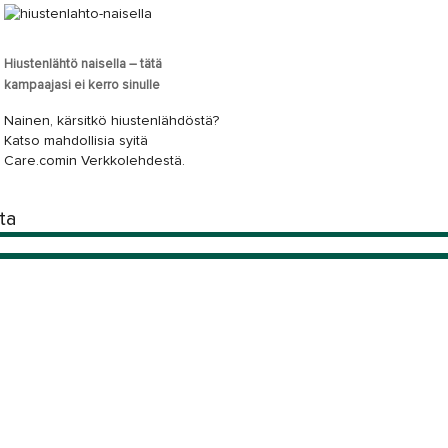
Hiustenlähtö naisella – tätä
kampaajasi ei kerro sinulle
Nainen, kärsitkö hiustenlähdöstä?
Katso mahdollisia syitä
Care.comin Verkkolehdestä.
ita