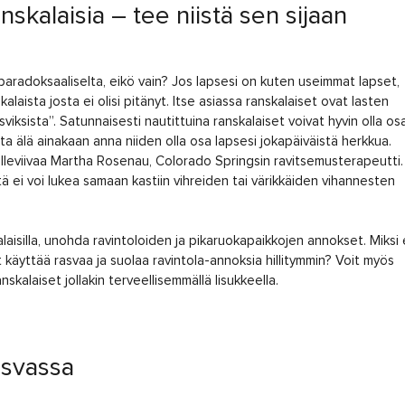
ranskalaisia – tee niistä sen sijaan
aradoksaaliselta, eikö vain? Jos lapsesi on kuten useimmat lapset,
laista josta ei olisi pitänyt. Itse asiassa ranskalaiset ovat lasten
iksista”. Satunnaisesti nautittuina ranskalaiset voivat hyvin olla os
ta älä ainakaan anna niiden olla osa lapsesi jokapäiväistä herkkua.
lleviivaa Martha Rosenau, Colorado Springsin ravitsemusterapeutti.
tä ei voi lukea samaan kastiin vihreiden tai värikkäiden vihannesten
laisilla, unohda ravintoloiden ja pikaruokapaikkojen annokset. Miksi 
voit käyttää rasvaa ja suolaa ravintola-annoksia hillitymmin? Voit myös
kalaiset jollakin terveellisemmällä lisukkeella.
asvassa