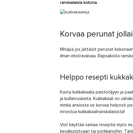
ranskalaisia kotona.
Korvaa perunat jolla
Mitäpä jos jättäisit perunat kokonaan 
ilman ekstravaivaa. Rapsakoita ranskal
Helppo resepti kukkak
Kasta kukkakaalia paistoöljyyn ja pa
ja kullanruskeita. Kukkakaali on vähä
minkä ansiosta se korvaa helposti pe
innostua kukkakaaliranskalaisista!
Voit käyttää samaa reseptiä myös muihi
kesäkurpitsaan tai porkkanoihin. Tär