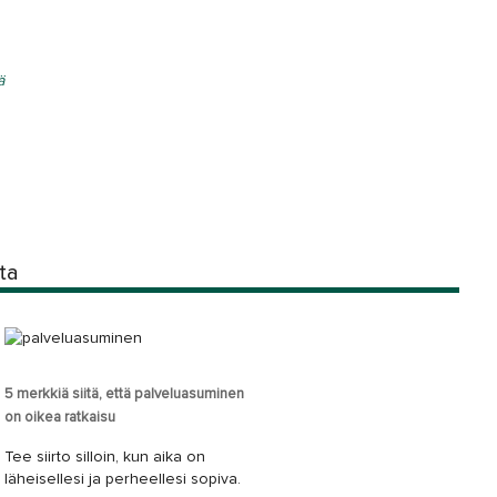
ä
ita
5 merkkiä siitä, että palveluasuminen
on oikea ratkaisu
Tee siirto silloin, kun aika on
läheisellesi ja perheellesi sopiva.