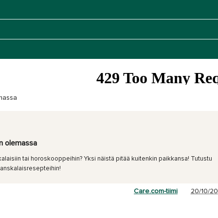
emassa
kin olemassa
skalaisiin tai horoskooppeihin? Yksi näistä pitää kuitenkin paikkansa! Tutustu
- ranskalaisresepteihin!
Care.com-tiimi
20/10/20