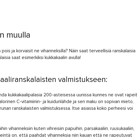
in muulla
pois ja korvaisit ne vihanneksilla? Näin saat terveellisiä ranskalaisia
aisia saat esimerkiksi kukkakaalin avulla!
aaliranskalaisten valmistukseen:
ahda kukkakaalipalasia 200-asteisessa uunissa kunnes ne ovat rapei
kalorinen C-vitamiinin- ja kuidunlähde ja sen maku on sopivan mieto,
runan ranskalaisten valmistuksessa. Itse asiassa koko perheesi voi
n vihanneksiin kuten vihreisiin papuihin, parsakaaliin, ruusukaaliin,
keintä on, että paahdat vihanneksia niin kauan että ne rapeutuvat