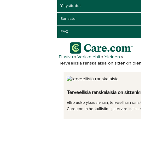
Yritystiedot
Sanasto
FAQ
Etusivu
»
Verkkolehti
»
Yleinen
»
Terveellisiä ranskalaisia on sittenkin ol
Terveellisiä ranskalaisia on sitten
Etkö usko yksisarvisiin, terveellisiin ran
Care.comin herkullisiin - ja terveellisiin 