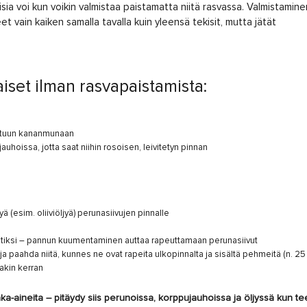
aisia voi kun voikin valmistaa paistamatta niitä rasvassa. Valmistamine
et vain kaiken samalla tavalla kuin yleensä tekisit, mutta jätät
aiset ilman rasvapaistamista:
kottuun kananmunaan
auhoissa, jotta saat niihin rosoisen, leivitetyn pinnan
yä (esim. oliiviöljyä) perunasiivujen pinnalle
utiksi – pannun kuumentaminen auttaa rapeuttamaan perunasiivut
e ja paahda niitä, kunnes ne ovat rapeita ulkopinnalta ja sisältä pehmeitä (n. 25
akin kerran
aaka-aineita – pitäydy siis perunoissa, korppujauhoissa ja öljyssä kun te