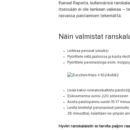
Ihanaa! Rapeita, kullanvärisiä ranskal
itsessään ei ole lainkaan vaikeaa – te
rasvassa paistamisen tekemättä.
Näin valmistat ranskal
Leikkaa perunat siivuiksi
Pyörittele niitä jauhossa ja kasta ri
Pyörittele perunasiivuja esim. korppuj
Lisää kaksi ruokalusikallista paistoölj
Esikuumenna uunisi 220 asteeseen
Aseta paistopannu uuniin 15-17 minu
Levitä leivitetyt perunasiivut pannull
35 minuuttia), kääntäen ne ympäri ain
Hyviin ranskalaisiin ei tarvita paljon r