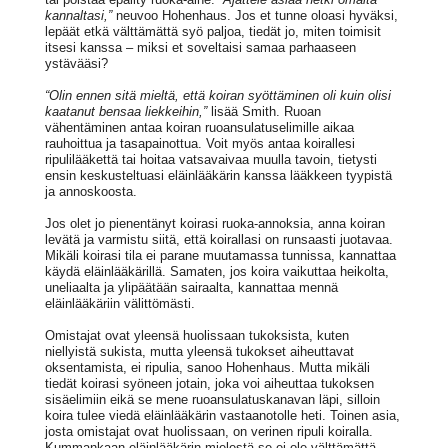
kannaltasi,”
neuvoo Hohenhaus. Jos et tunne oloasi hyväksi,
lepäät etkä välttämättä syö paljoa, tiedät jo, miten toimisit
itsesi kanssa – miksi et soveltaisi samaa parhaaseen
ystävääsi?
“Olin ennen sitä mieltä, että koiran syöttäminen oli kuin olisi
kaatanut bensaa liekkeihin,”
lisää Smith. Ruoan
vähentäminen antaa koiran ruoansulatuselimille aikaa
rauhoittua ja tasapainottua. Voit myös antaa koirallesi
ripulilääkettä tai hoitaa vatsavaivaa muulla tavoin, tietysti
ensin keskusteltuasi eläinlääkärin kanssa lääkkeen tyypistä
ja annoskoosta.
Jos olet jo pienentänyt koirasi ruoka-annoksia, anna koiran
levätä ja varmistu siitä, että koirallasi on runsaasti juotavaa.
Mikäli koirasi tila ei parane muutamassa tunnissa, kannattaa
käydä eläinlääkärillä. Samaten, jos koira vaikuttaa heikolta,
uneliaalta ja ylipäätään sairaalta, kannattaa mennä
eläinlääkäriin välittömästi.
Omistajat ovat yleensä huolissaan tukoksista, kuten
niellyistä sukista, mutta yleensä tukokset aiheuttavat
oksentamista, ei ripulia, sanoo Hohenhaus. Mutta mikäli
tiedät koirasi syöneen jotain, joka voi aiheuttaa tukoksen
sisäelimiin eikä se mene ruoansulatuskanavan läpi, silloin
koira tulee viedä eläinlääkärin vastaanotolle heti. Toinen asia,
josta omistajat ovat huolissaan, on verinen ripuli koiralla.
Kummankaan eläinlääkärin mielestä se ei ole välttämättä