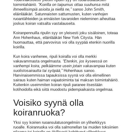
toimintahäiriö.
“Koirilla on taipumus ottaa suuhunsa mitä
ihmeellisimpiä asioita ja niellä ne,”
sanoo John Smith,
eläinlääkäri. Satunnaisten sattumusten, kuten vanhojen
ruoantähteiden ja erinäisten tavaroiden nieleminen aiheuttaa
joskus koiran vatsalta vastalauseita.
Koiranpennuilla ripulin syy on yleisesti joku sisäloinen, toteaa
Ann Hohenhaus, eläinlääkäri New York Citysta. Hän
huomauttaa, että parvovirus voi olla syypää etenkin nuorilla
koirilla.
Kun koira vanhenee, ripuli koiralla voi olla merkki
vakavammasta ongelmasta.
“Etenkin, jos kyseessä on
vanhempi koira, pelkäämme usein jotain vakavampaa kuten
suolistosairautta tai syöpää,”
Hohenhaus sanoo.
Harvinaisemmissa tapauksissa syynä voi olla elimellinen
sairaus kuten haiman vajaatoiminta tai maksan toimintahäiriö.
Kuitenkin useimmiten koiran ripuli paranee itsestään
kotihoidolla eikä siitä muodostu pidempiaikaista ongelmaa.
Voisiko syynä olla
koiranruoka?
Yksi syy koirien ruoansulatusongelmiin on yliherkkyys
ruoalle. Koiranruoka voi olla salmonellan tai muiden toksiinien
pilaama tai koiralle on äkillisesti kehittynyt yliherkkyys