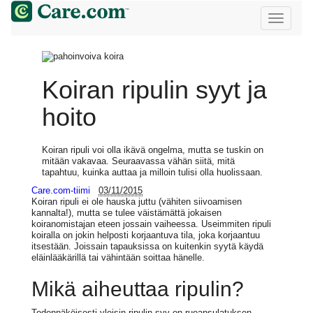
Koiran ripulin syyt ja
hoito
Koiran ripuli voi olla ikävä ongelma, mutta se tuskin on
mitään vakavaa. Seuraavassa vähän siitä, mitä
tapahtuu, kuinka auttaa ja milloin tulisi olla huolissaan.
Care.com-tiimi
03/11/2015
Koiran ripuli ei ole hauska juttu (vähiten siivoamisen
kannalta!), mutta se tulee väistämättä jokaisen
koiranomistajan eteen jossain vaiheessa. Useimmiten ripuli
koiralla on jokin helposti korjaantuva tila, joka korjaantuu
itsestään. Joissain tapauksissa on kuitenkin syytä käydä
eläinlääkärillä tai vähintään soittaa hänelle.
Mikä aiheuttaa ripulin?
Todennäköisesti yleisin ripulin syy on ruoansulatuksen