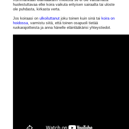
huolestuttavaa ellei koira vaikuta erityisen sairaalta tai uloste
ole puhdasta, kirkasta verta.
Jos koiraasi on
ulkoiluttanut
joku toinen kuin sinä tai
koira on
hoidossa
, varmistu siitä, että toinen osapuoli tietää
ruokarajoitteista ja anna hänelle eläinlääkärisi yhteystiedot.