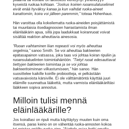
kyseistä ruokaa kohtaan.
“Joskus koirien ruoansulatuselimet
eivät enää hyväksy kanaa ja kun vaihdat ruoka-aineet
kanattomiin, koira voi jälleen paremmin,”
toteaa Hohenhaus.
Hän varoittaa olla kokeilematta ruoka-aineiden poisjättämistä
tai muunlaisia itsediagnoosien harrastamista ilman
eläinlääkärin apua, sillä jopa laadukkaat koiranruoat voivat
sisältää reaktion aiheuttavia ainesosia.
“Ruoan vaihtaminen liian nopeasti voi myös aiheuttaa
ongelmia,”
sanoo Smith. Se voi aiheuttaa bakteerien
epätasapainon vatsassa, joka taas voi johtaa koiran ripuliin ja
ruoansulatuelinten toimintahäiriöön.
“Tietyt ruoat edesauttavat
tiettyjen bakteerien toimintaa ja se voi johtaa
bakteeritoiminnan vilkastumiseen,”
hän sanoo. Hän
suosittelee kaikille koirille probiootteja, ei pelkästään
vatsavaivoista kärsiville. Ei ole välttämätöntä käyttää juuri
eläimille suunnattua lääkettä, mutta varmista eläinlääkäriltäsi
lääkkeen sopiva annostus.
Milloin tulisi mennä
eläinlääkärille?
Jos koirallasi on ripuli mutta käyttäytyy muuten kuin oma
itsensä, paras keino on on vähentää ruoka-annosten kokoa
tai poistaa epäilty ruoka-aine.
“Ajattele asiaa hetki omalta