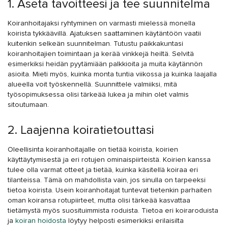
1. Aseta tavoitteesi ja tee suunnitelma
Koiranhoitajaksi ryhtyminen on varmasti mielessä monella
koirista tykkäävillä. Ajatuksen saattaminen käytäntöön vaatii
kuitenkin selkeän suunnitelman. Tutustu paikkakuntasi
koiranhoitajien toimintaan ja kerää vinkkejä heiltä. Selvitä
esimerkiksi heidän pyytämiään palkkioita ja muita käytännön
asioita. Mieti myös, kuinka monta tuntia viikossa ja kuinka laajalla
alueella voit työskennellä. Suunnittele valmiiksi, mitä
työsopimuksessa olisi tärkeää lukea ja mihin olet valmis
sitoutumaan.
2. Laajenna koiratietouttasi
Oleellisinta koiranhoitajalle on tietää koirista, koirien
käyttäytymisestä ja eri rotujen ominaispiirteistä. Koirien kanssa
tulee olla varmat otteet ja tietää, kuinka käsitellä koiraa eri
tilanteissa. Tämä on mahdollista vain, jos sinulla on tarpeeksi
tietoa koirista. Usein koiranhoitajat tuntevat tietenkin parhaiten
oman koiransa rotupiirteet, mutta olisi tärkeää kasvattaa
tietämystä myös suosituimmista roduista. Tietoa eri koiraroduista
ja
koiran hoidosta
löytyy helposti esimerkiksi erilaisilta