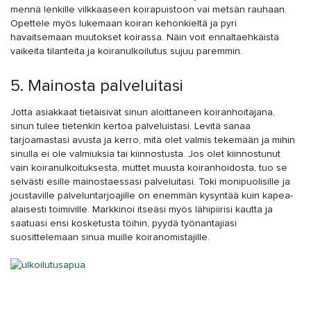
mennä lenkille vilkkaaseen koirapuistoon vai metsän rauhaan.
Opettele myös lukemaan koiran kehonkieltä ja pyri
havaitsemaan muutokset koirassa. Näin voit ennaltaehkäistä
vaikeita tilanteita ja koiranulkoilutus sujuu paremmin.
5. Mainosta palveluitasi
Jotta asiakkaat tietäisivät sinun aloittaneen koiranhoitajana,
sinun tulee tietenkin kertoa palveluistasi. Levitä sanaa
tarjoamastasi avusta ja kerro, mitä olet valmis tekemään ja mihin
sinulla ei ole valmiuksia tai kiinnostusta. Jos olet kiinnostunut
vain koiranulkoituksesta, muttet muusta koiranhoidosta, tuo se
selvästi esille mainostaessasi palveluitasi. Toki monipuolisille ja
joustaville palveluntarjoajille on enemmän kysyntää kuin kapea-
alaisesti toimiville. Markkinoi itseäsi myös lähipiirisi kautta ja
saatuasi ensi kosketusta töihin, pyydä työnantajiasi
suosittelemaan sinua muille koiranomistajille.