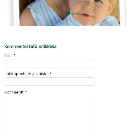
Älä tee näitä virheitä hakiessasi työtä lastenhoitajana
Kommentoi tätä artikkelia
Nimi
*
sähköposti (ei julkaista)
*
Kommentti
*