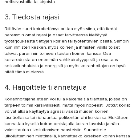
nettisivustoilta tai kirjoista.
3. Tiedosta rajasi
Riittävän suuri koiratietämys auttaa myös siinä, että tiedät
paremmin omat rajasi ja osaat tarvittaessa kieltäytyä
työtarjouksesta tiettyjen koirien tai työtehtävien osalta. Samoin
kuin ihmisten kesken, myös koirien ja ihmisten välillä toiset
tulevat paremmin toimeen toisten koirien kanssa. Osa
koiraroduista on enemmän vahtikoiratyyppisiä ja osa taas
seikkailunhaluisia ja energisiä ja myös koiranhoitajan on hyvä
pitää tämä mielessä.
4. Harjoittele tilannetajua
Koiranhoitajana eteen voi tulla kaikenlaisia tilanteita, joissa on
tarpeen toimia kärsivällisesti, mutta myös nopeasti. Jotkut koirat
voivat alkaa käyttäytyä agressiivisesti muiden koirien
läsnäollessa tai riehaantua pelikentän ohi kulkiessa. Etukäteen
kannattaa kysellä koiran omistajalta koiran tavoista ja näin
valmistautua ulkoiluttamisen haasteisiin. Suunnittele
ulkoiluttaminen miettimällä, kannattaako kyseisen koiran kanssa