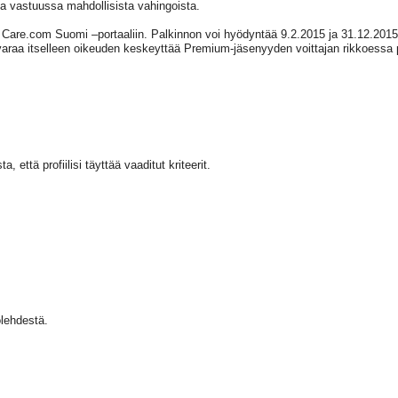
essa vastuussa mahdollisista vahingoista.
Care.com Suomi –portaaliin. Palkinnon voi hyödyntää 9.2.2015 ja 31.12.2015
a itselleen oikeuden keskeyttää Premium-jäsenyyden voittajan rikkoessa po
että profiilisi täyttää vaaditut kriteerit.
olehdestä.