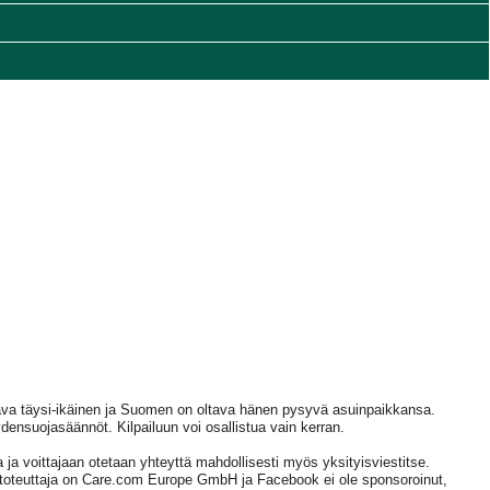
ava täysi-ikäinen ja Suomen on oltava hänen pysyvä asuinpaikkansa.
densuojasäännöt. Kilpailuun voi osallistua vain kerran.
 ja voittajaan otetaan yhteyttä mahdollisesti myös yksityisviestitse.
n toteuttaja on Care.com Europe GmbH ja Facebook ei ole sponsoroinut,