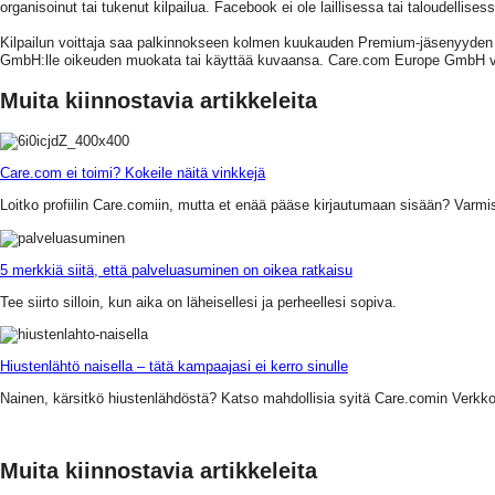
organisoinut tai tukenut kilpailua. Facebook ei ole laillisessa tai taloudellis
Kilpailun voittaja saa palkinnokseen kolmen kuukauden Premium-jäsenyyden 
GmbH:lle oikeuden muokata tai käyttää kuvaansa. Care.com Europe GmbH vara
Muita kiinnostavia artikkeleita
Care.com ei toimi? Kokeile näitä vinkkejä
Loitko profiilin Care.comiin, mutta et enää pääse kirjautumaan sisään? Varmista, 
5 merkkiä siitä, että palveluasuminen on oikea ratkaisu
Tee siirto silloin, kun aika on läheisellesi ja perheellesi sopiva.
Hiustenlähtö naisella – tätä kampaajasi ei kerro sinulle
Nainen, kärsitkö hiustenlähdöstä? Katso mahdollisia syitä Care.comin Verkk
Muita kiinnostavia artikkeleita