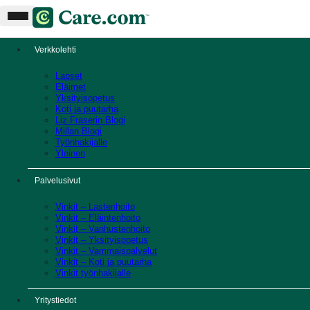
Verkkolehti
Lapset
Eläimet
Yksityisopetus
Koti ja puutarha
Liz Fraserin Blogi
Millan Blogi
Työnhakijalle
Yleinen
Palvelusivut
Vinkit – Lastenhoito
Vinkit – Eläintenhoito
Vinkit – Vanhustenhoito
Vinkit – Yksityisopetus
Vinkit – Vammaispalvelut
Vinkit – Koti ja puutarha
Vinkit työnhakijalle
Yritystiedot