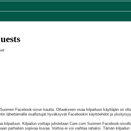
set
 Suomen Facebook-sivun kautta. Ottaakseen osaa kilpailuun käyttäjän on olt
tin lähettämällä osallistujat hyväksyvät Facebookin käyttöehdot ja yksityisyy
a kilpailuun. Kilpailun voittaja julistetaan Care.com Suomen Facebook-sivuilla
an parhaiten sopivaa kuvaa. Voittoa ei voi vaihtaa rahaksi. Tämän kilpailu