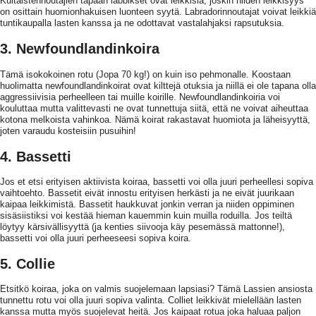
Kultaistennoutajien tapaan labbikset ovat leikkisiä, joskin niiden leikkisyys
on osittain huomionhakuisen luonteen syytä. Labradorinnoutajat voivat leikkiä
tuntikaupalla lasten kanssa ja ne odottavat vastalahjaksi rapsutuksia.
3. Newfoundlandinkoira
Tämä isokokoinen rotu (Jopa 70 kg!) on kuin iso pehmonalle. Koostaan
huolimatta newfoundlandinkoirat ovat kilttejä otuksia ja niillä ei ole tapana olla
aggressiivisia perheelleen tai muille koirille. Newfoundlandinkoiria voi
kouluttaa mutta valittevasti ne ovat tunnettuja siitä, että ne voivat aiheuttaa
kotona melkoista vahinkoa. Nämä koirat rakastavat huomiota ja läheisyyttä,
joten varaudu kosteisiin pusuihin!
4. Bassetti
Jos et etsi erityisen aktiivista koiraa, bassetti voi olla juuri perheellesi sopiva
vaihtoehto. Bassetit eivät innostu erityisen herkästi ja ne eivät juurikaan
kaipaa leikkimistä. Bassetit haukkuvat jonkin verran ja niiden oppiminen
sisäsiistiksi voi kestää hieman kauemmin kuin muilla roduilla. Jos teiltä
löytyy kärsivällisyyttä (ja kenties siivooja käy pesemässä mattonne!),
bassetti voi olla juuri perheeseesi sopiva koira.
5. Collie
Etsitkö koiraa, joka on valmis suojelemaan lapsiasi? Tämä Lassien ansiosta
tunnettu rotu voi olla juuri sopiva valinta. Colliet leikkivät mielellään lasten
kanssa mutta myös suojelevat heitä. Jos kaipaat rotua joka haluaa paljon