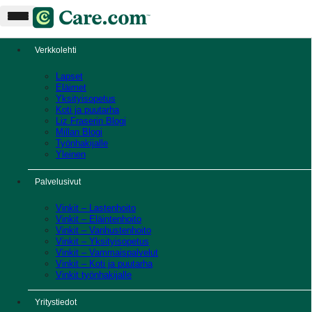
Verkkolehti
Lapset
Eläimet
Yksityisopetus
Koti ja puutarha
Liz Fraserin Blogi
Millan Blogi
Työnhakijalle
Yleinen
Palvelusivut
Vinkit – Lastenhoito
Vinkit – Eläintenhoito
Vinkit – Vanhustenhoito
Vinkit – Yksityisopetus
Vinkit – Vammaispalvelut
Vinkit – Koti ja puutarha
Vinkit työnhakijalle
Yritystiedot