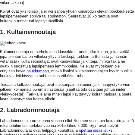
viikon aikana).
Koirat ovat yksilöllisiä ja ei voi sanoa yhden koirarodun olevan poikkeuksetta
lapsiperheeseen sopiva tai sopimaton. Seuraavat 10 koirarotua ovat
kuitenkin tunnetusti lapsiystävällisiä.
1. Kultainennoutaja
Kultainennoutaja on perhekoirien klassikko. Tarvitsetko koiran, joka sietää
jopa pienten lasten villeiksi yltyviä leikkejä, turkkiin tarttumista ja hännän
vetämistä? Kultaisetnoutajat ovat kärsivällisiä ja kilttejä, minkä takia ne
ovatkin suosittuja lapsiperheen lemmikkeinä. Ne eivät myöskään ole
erityisen kovia
haukkumaan
, minkä lisäksi kultaistennoutajien hyviin puoliin
kuuluvat leikkisyys ja suhteellisen vähäiset tuhot.
Toisaalta kultaisetnoutajat ovat saksanpaimenkoirien ja kiinanpystykorvien
jälkeen kolmansia puremistilastoissa (saattaa toki osaltaan johtua niiden
yleisyydestä!). Tarkkaile aina miten lapsi käyttäytyy koiran parissa ja opeta
lasta lähestymään koiraa oikein.
2. Labradorinnoutaja
Labradorinnoutaja on useana vuonna ollut Suomen suosituin koirarotu ja niitä
rekisteröitiin esimerkiksi vuonna 2015 lähes 2 000. Syyt ovat selvät.
Labradorinnoutajat ovat helppoja kouluttaa ja
opettaa sisäsiistiksi
.