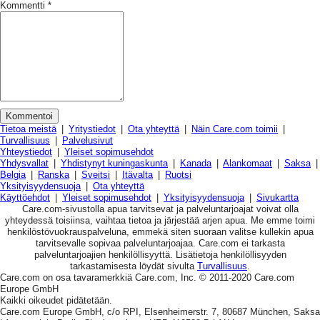
Kommentti
*
Tietoa meistä
|
Yritystiedot
|
Ota yhteyttä
|
Näin Care.com toimii
|
Turvallisuus
|
Palvelusivut
Yhteystiedot
|
Yleiset sopimusehdot
Yhdysvallat
|
Yhdistynyt kuningaskunta
|
Kanada
|
Alankomaat
|
Saksa
|
Belgia
|
Ranska
|
Sveitsi
|
Itävalta
|
Ruotsi
Yksityisyydensuoja
|
Ota yhteyttä
Käyttöehdot
|
Yleiset sopimusehdot
|
Yksityisyydensuoja
|
Sivukartta
Care.com-sivustolla apua tarvitsevat ja palveluntarjoajat voivat olla
yhteydessä toisiinsa, vaihtaa tietoa ja järjestää arjen apua. Me emme toimi
henkilöstövuokrauspalveluna, emmekä siten suoraan valitse kullekin apua
tarvitsevalle sopivaa palveluntarjoajaa. Care.com ei tarkasta
palveluntarjoajien henkilöllisyyttä. Lisätietoja henkilöllisyyden
tarkastamisesta löydät sivulta
Turvallisuus
.
Care.com on osa tavaramerkkiä Care.com, Inc. © 2011-2020 Care.com
Europe GmbH
Kaikki oikeudet pidätetään.
Care.com Europe GmbH, c/o RPI, Elsenheimerstr. 7, 80687 München, Saksa