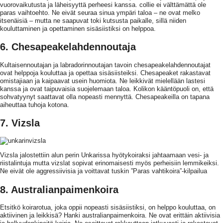
vuorovaikutusta ja läheisyyttä perheesi kanssa. collie ei välttämättä ole
paras vaihtoehto. Ne eivät seuraa sinua ympäri taloa – ne ovat melko
itsenäisiä – mutta ne saapuvat toki kutsusta paikalle, sillä niiden
kouluttaminen ja opettaminen sisäsiistiksi on helppoa.
6. Chesapeakelahdennoutaja
Kultaisennoutajan ja labradorinnoutajan tavoin chesapeakelahdennoutajat
ovat helppoja kouluttaa ja opettaa sisäsiisteiksi. Chesapeaket rakastavat
omistajiaan ja kaipaavat usein huomiota. Ne leikkivät mielellään lastesi
kanssa ja ovat taipuvaisia suojelemaan taloa. Kolikon kääntöpuoli on, että
sohvatyynyt saattavat olla nopeasti mennyttä. Chesapeakeilla on tapana
aiheuttaa tuhoja kotona.
7. Vizsla
Vizsla jalostettiin alun perin Unkarissa hyötykoiraksi jahtaamaan vesi- ja
riistalintuja mutta vizslat sopivat erinomaisesti myös perheisiin lemmikeiksi.
Ne eivät ole aggressiivisia ja voittavat tuskin ”Paras vahtikoira”-kilpailua
8. Australianpaimenkoira
Etsitkö koirarotua, joka oppii nopeasti sisäsiistiksi, on helppo kouluttaa, on
aktiivinen ja leikkisä? Hanki australianpaimenkoira. Ne ovat erittäin aktiivisia