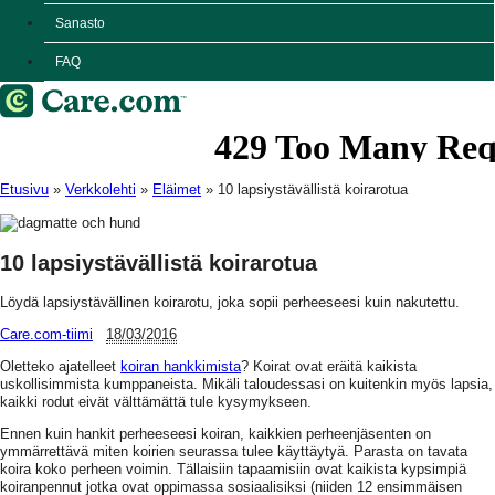
Sanasto
FAQ
Etusivu
»
Verkkolehti
»
Eläimet
»
10 lapsiystävällistä koirarotua
10 lapsiystävällistä koirarotua
Löydä lapsiystävällinen koirarotu, joka sopii perheeseesi kuin nakutettu.
Care.com-tiimi
18/03/2016
Oletteko ajatelleet
koiran hankkimista
? Koirat ovat eräitä kaikista
uskollisimmista kumppaneista. Mikäli taloudessasi on kuitenkin myös lapsia,
kaikki rodut eivät välttämättä tule kysymykseen.
Ennen kuin hankit perheeseesi koiran, kaikkien perheenjäsenten on
ymmärrettävä miten koirien seurassa tulee käyttäytyä. Parasta on tavata
koira koko perheen voimin. Tällaisiin tapaamisiin ovat kaikista kypsimpiä
koiranpennut jotka ovat oppimassa sosiaalisiksi (niiden 12 ensimmäisen