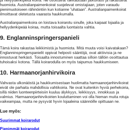
ja hellyydenkipeitä koiria. Ne osoittavat rakkauttaan jatkuvasti ja rakastavat
huomiota. Australianpaimenkoirat suojelevat omistajiaan, joten varaudu
pienimuotoiseen rähinöintiin kun kotianne ”uhataan”. Australianpaimenkoirat
ilmoittavat oletetusta vaarasta haukkumalla.
Australianpaimenkoira on loistava koirarotu sinulle, joka kaipaat lojaalia ja
hellyydenkipeää koiraa, mutta toisaalta luontaista vahtia.
9. Englanninspringerspanieli
Tämä koira rakastaa leikkimistä ja huomiota. Mitä muuta voisi kaivatakaan?
Englanninspringerspanielit oppivat helposti sääntöjä, ovat aktiivisia ja ne
innostuvat herkästi. Toisaalta innostuminen saattaa silloin tällöin osoittautua
tuhoisaksi kotona. Tällä koirarodulla on myös taipumus haukkumiseen.
10. Harmaanorjanhirvikoira
Vahvasta ulkonäöstä ja haukkumisestaan huolimatta harmaanorjanhirvikoirat
eivät ole parhaita mahdollisia vahtikoiria. Ne ovat kuitenkin hyviä perhekoiria,
sillä niiden luonteenpiirteisiin kuuluu älykkyys, leikkisyys, innokkuus ja
valmius. Harmaanorjanhirvikoirien kouluttaminen voi olla hieman muita rotuja
vaikeampaa, mutta ne pysyvät hyvin lojaaleina säännöille opittuaan ne.
Lue myös:
Suurimmat koirarodut
Pienimmät koirarodut