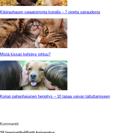
Kilpirauhasen vajaatoiminta koiralla – 7 oiretta sairaudesta
Mistä kissan kehräys johtuu?
Koiran pahanhajuinen hengitys – 10 tapaa vaivan taltuttamiseen
Kommentit
10 lapsiystävällistä koirarotua