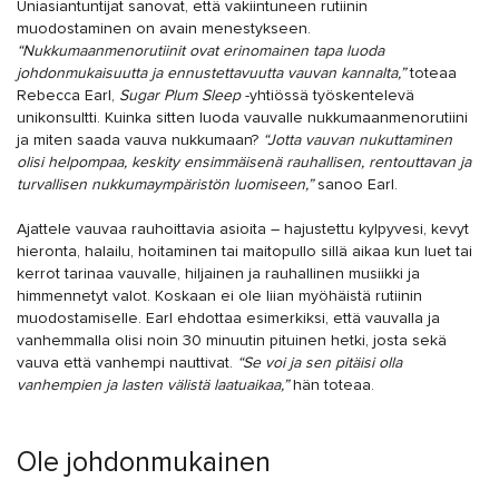
Uniasiantuntijat sanovat, että vakiintuneen rutiinin
muodostaminen on avain menestykseen.
“Nukkumaanmenorutiinit ovat erinomainen tapa luoda
johdonmukaisuutta ja ennustettavuutta vauvan kannalta,”
toteaa
Rebecca Earl,
Sugar Plum Sleep
-yhtiössä työskentelevä
unikonsultti. Kuinka sitten luoda vauvalle nukkumaanmenorutiini
ja miten saada vauva nukkumaan?
“Jotta vauvan nukuttaminen
olisi helpompaa, keskity ensimmäisenä rauhallisen, rentouttavan ja
turvallisen nukkumaympäristön luomiseen,”
sanoo Earl.
Ajattele vauvaa rauhoittavia asioita – hajustettu kylpyvesi, kevyt
hieronta, halailu, hoitaminen tai maitopullo sillä aikaa kun luet tai
kerrot tarinaa vauvalle, hiljainen ja rauhallinen musiikki ja
himmennetyt valot. Koskaan ei ole liian myöhäistä rutiinin
muodostamiselle. Earl ehdottaa esimerkiksi, että vauvalla ja
vanhemmalla olisi noin 30 minuutin pituinen hetki, josta sekä
vauva että vanhempi nauttivat.
“Se voi ja sen pitäisi olla
vanhempien ja lasten välistä laatuaikaa,”
hän toteaa.
Ole johdonmukainen