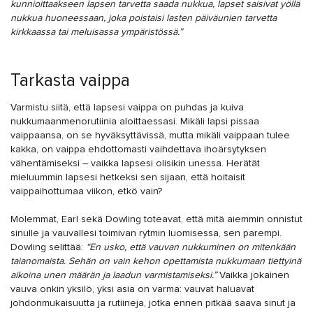
kunnioittaakseen lapsen tarvetta saada nukkua, lapset saisivat yöllä
nukkua huoneessaan, joka poistaisi lasten päiväunien tarvetta
kirkkaassa tai meluisassa ympäristössä.”
Tarkasta vaippa
Varmistu siitä, että lapsesi vaippa on puhdas ja kuiva
nukkumaanmenorutiinia aloittaessasi. Mikäli lapsi pissaa
vaippaansa, on se hyväksyttävissä, mutta mikäli vaippaan tulee
kakka, on vaippa ehdottomasti vaihdettava ihoärsytyksen
vähentämiseksi – vaikka lapsesi olisikin unessa. Herätät
mieluummin lapsesi hetkeksi sen sijaan, että hoitaisit
vaippaihottumaa viikon, etkö vain?
Molemmat, Earl sekä Dowling toteavat, että mitä aiemmin onnistut
sinulle ja vauvallesi toimivan rytmin luomisessa, sen parempi.
Dowling selittää:
“En usko, että vauvan nukkuminen on mitenkään
taianomaista. Sehän on vain kehon opettamista nukkumaan tiettyinä
aikoina unen määrän ja laadun varmistamiseksi.”
Vaikka jokainen
vauva onkin yksilö, yksi asia on varma: vauvat haluavat
johdonmukaisuutta ja rutiineja, jotka ennen pitkää saava sinut ja