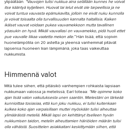
ylipäätään.
“Vauvojen tulisi nukkua aina selällään kunnes he voivat
itse kääntyä kyljelleen. Huovat tai lelut eivät ole tarpeellisia ja ne
voivat tuntua vauvasta epämukavilta, jolloin ne eivät nuku kunnolla
ja voivat toisaalta olla turvallisuuden kannalta haitallisia. Kaiken
ikäiset vauvat voidaan pukea vauvamekkoon mutta tavallinen
yöasukin on hyvä. Mikäli vauvallasi on vauvamekko, pidä huoli ettet
pue vauvalle liikaa vaatetta mekon alle.”
Hän lisää, että sopivin
huonelämpötila on 20 astetta ja yleensä vanhemmat pitävät
lapsensa huoneen liian lämpimänä, joka taas vaikeuttaa
nukkumista.
Himmennä valot
Mitä tulee siihen, että pitäisikö vanhempien rohkaista lapsiaan
nukkumaan valossa ja metelissä, Earl toteaa:
“Me opimme koko
ajan lisää valon vaikutuksesta unen saantiin. Mielestäni on tärkeää
kunnioittaa tosiasiaa, että kun joku nukkuu, ei tulisi kuitenkaan
kulkea koko ajan varpaisillaan muttei myöskään tulisi aiheuttaa
ylimääräistä meteliä. Mikäli lapsi on kehittänyt itselleen hyvän
nukkumisen taidon, metelin aiheuttamien häiriöiden määrän tulisi
olla vähäistä. Suosittelen asiakkaitani keskittymään siihen, että