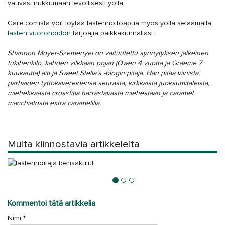
vauvasi nukkumaan levollisesti yöllä.
Care.comista voit löytää lastenhoitoapua myös yöllä selaamalla
lasten vuorohoidon
tarjoajia paikkakunnallasi.
Shannon Moyer-Szemenyei on valtuutettu synnytyksen jälkeinen
tukihenkilö, kahden vilkkaan pojan (Owen 4 vuotta ja Graeme 7
kuukautta) äiti ja Sweet Stella’s -blogin pitäjä. Hän pitää viinistä,
parhaiden tyttökavereidensa seurasta, kirkkaista juoksumitaleista,
miehekkäästä crossfitiä harrastavasta miehestään ja caramel
macchiatosta extra caramelilla.
Muita kiinnostavia artikkeleita
Miten korvata lastenhoitajalle matka- ja polttoainekulut?
Kommentoi tätä artikkelia
Nimi
*