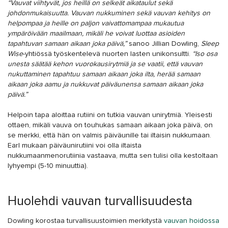
“Vauvat viihtyvät, jos heillä on selkeät aikataulut sekä
johdonmukaisuutta. Vauvan nukkuminen sekä vauvan kehitys on
helpompaa ja heille on paljon vaivattomampaa mukautua
ympäröivään maailmaan, mikäli he voivat luottaa asioiden
tapahtuvan samaan aikaan joka päivä,”
sanoo Jillian Dowling,
Sleep
Wise
-yhtiössä työskentelevä nuorten lasten unikonsultti.
“Iso osa
unesta säätää kehon vuorokausirytmiä ja se vaatii, että vauvan
nukuttaminen tapahtuu samaan aikaan joka ilta, herää samaan
aikaan joka aamu ja nukkuvat päiväunensa samaan aikaan joka
päivä.”
Helpoin tapa aloittaa rutiini on tutkia vauvan unirytmiä. Yleisesti
ottaen, mikäli vauva on touhukas samaan aikaan joka päivä, on
se merkki, että hän on valmis päiväunille tai iltaisin nukkumaan.
Earl mukaan päiväunirutiini voi olla iltaista
nukkumaanmenorutiinia vastaava, mutta sen tulisi olla kestoltaan
lyhyempi (5-10 minuuttia).
Huolehdi vauvan turvallisuudesta
Dowling korostaa turvallisuustoimien merkitystä
vauvan hoidossa