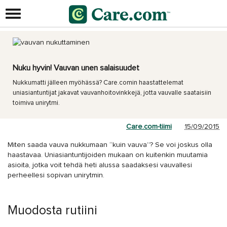
Nuku hyvin! Vauvan unen salaisuudet
Nukkumatti jälleen myöhässä? Care.comin haastattelemat
uniasiantuntijat jakavat vauvanhoitovinkkejä, jotta vauvalle saataisiin
toimiva unirytmi.
Care.com-tiimi
15/09/2015
Miten saada vauva nukkumaan “kuin vauva”? Se voi joskus olla
haastavaa. Uniasiantuntijoiden mukaan on kuitenkin muutamia
asioita, jotka voit tehdä heti alussa saadaksesi vauvallesi
perheellesi sopivan unirytmin.
Muodosta rutiini