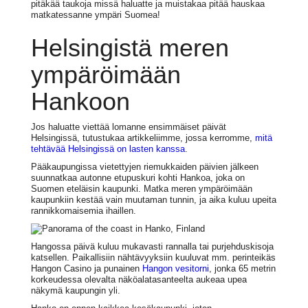
pitäkää taukoja missä haluatte ja muistakaa pitää hauskaa
matkatessanne ympäri Suomea!
Helsingistä meren
ympäröimään
Hankoon
Jos haluatte viettää lomanne ensimmäiset päivät
Helsingissä, tutustukaa artikkeliimme, jossa kerromme,
mitä
tehtävää Helsingissä on lasten kanssa
.
Pääkaupungissa vietettyjen riemukkaiden päivien jälkeen
suunnatkaa autonne etupuskuri kohti Hankoa, joka on
Suomen eteläisin kaupunki. Matka meren ympäröimään
kaupunkiin kestää vain muutaman tunnin, ja aika kuluu upeita
rannikkomaisemia ihaillen.
Hangossa päivä kuluu mukavasti rannalla tai purjehduskisoja
katsellen. Paikallisiin nähtävyyksiin kuuluvat mm. perinteikäs
Hangon Casino ja punainen
Hangon vesitorni
, jonka 65 metrin
korkeudessa olevalta näköalatasanteelta aukeaa upea
näkymä kaupungin yli.