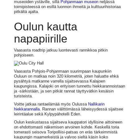
museoiden ystäville, sillä
Pohjanmaan museon
neljässä
toimipisteessä on esillä luonnon ihmeitä ja kulttuurihistoriaa
pitkältä ajalta.
Oulun kautta
napapiirille
Vaasasta roadtrip jatkuu luontevasti rannikkoa pitkin
pohjoiseen.
Vaasasta Pohjois-Pohjanmaan suurimpaan kaupunkiin
Ouluun on matkaa noin 320 kilometriä, joten haluatte ehkä
pysähtyä matkanne varrella sijaitsevassa Kalajoen
kaupungissa. Kalajoki on erityisen tunnettu hiekkarannoistaan
ja -särkistään, ja sen pitkät rannat täyttyvätkin kesäisin
turisteista.
Voitte jatkaa rantaelämää myös Oulussa
Nallikarin
hiekkarannalla
. Rannan välittömässä läheisyydessä sijaitsee
leirintäalue sekä Kylpypähotelli Eden.
Oulun keskustassa sijaitseva kauppatori idyllisine aittoineen
on ehdottomasti näkemisen arvoinen kohde. Keskellä toria
tomerasti seisova Toripolliisi-patsas on eräs tärkeimmistä
kaupungin maamerkeistä ja valvoo sieltä käsin koko