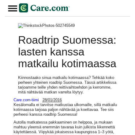
Roadtrip Suomessa:
lasten kanssa
matkailu kotimaassa
Kiinnostaako sinua matkailu kotimaassa? Tehkää koko
perheen yhteinen roadtrip Suomessa. Tässä artikkelissa
tarjoamme teille yhden reittivaihtoehdon ja kerromme,
mitä nähtävää matkan varrelta löytyy.
Care.com-tiimi
28/01/2016
Kesälomalla ei tarvitse matkustaa ulkomaille, sillä matkailu
kotimaassa tarjoaa paljon nähtävää ja koettavaa. Tee siis
perheesi kanssa roadtrip Suomessa!
Autolla matkatessa pakkaaminen on helppoa, ja mukaan
mahtuu yleensä enemmän tavaraa kuin julkista liikennettä
käytettäessä. Viipykää jokaisessa kaupungissa 1–3 yötä,