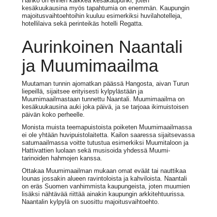
Hanko on ennen kaikkea kesäkaupunki, joten
kesäkuukausina myös tapahtumia on enemmän. Kaupungin
majoitusvaihtoehtoihin kuuluu esimerkiksi huvilahotelleja,
hotellilaiva sekä perinteikäs hotelli Regatta.
Aurinkoinen Naantali
ja Muumimaailma
Muutaman tunnin ajomatkan päässä Hangosta, aivan Turun
liepeillä, sijaitsee erityisesti kylpylästään ja
Muumimaailmastaan tunnettu Naantali. Muumimaailma on
kesäkuukausina auki joka päivä, ja se tarjoaa ikimuistoisen
päivän koko perheelle.
Monista muista teemapuistoista poiketen Muumimaailmassa
ei ole yhtään huvipuistolaitetta. Kailon saaressa sijaitsevassa
satumaailmassa voitte tutustua esimerkiksi Muumitaloon ja
Hattivattien luolaan sekä musisoida yhdessä Muumi-
tarinoiden hahmojen kanssa.
Ottakaa Muumimaailman mukaan omat eväät tai nauttikaa
lounas jossakin alueen ravintoloista ja kahviloista. Naantali
on eräs Suomen vanhimmista kaupungeista, joten muumien
lisäksi nähtävää riittää ainakin kaupungin arkkitehtuurissa.
Naantalin kylpylä on suosittu majoitusvaihtoehto.