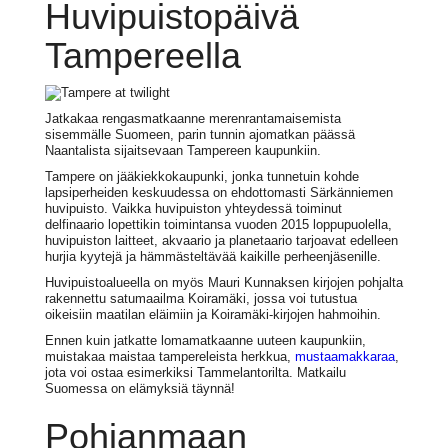
Huvipuistopäivä
Tampereella
Jatkakaa rengasmatkaanne merenrantamaisemista
sisemmälle Suomeen, parin tunnin ajomatkan päässä
Naantalista sijaitsevaan Tampereen kaupunkiin.
Tampere on jääkiekkokaupunki, jonka tunnetuin kohde
lapsiperheiden keskuudessa on ehdottomasti Särkänniemen
huvipuisto. Vaikka huvipuiston yhteydessä toiminut
delfinaario lopettikin toimintansa vuoden 2015 loppupuolella,
huvipuiston laitteet, akvaario ja planetaario tarjoavat edelleen
hurjia kyytejä ja hämmästeltävää kaikille perheenjäsenille.
Huvipuistoalueella on myös Mauri Kunnaksen kirjojen pohjalta
rakennettu satumaailma Koiramäki, jossa voi tutustua
oikeisiin maatilan eläimiin ja Koiramäki-kirjojen hahmoihin.
Ennen kuin jatkatte lomamatkaanne uuteen kaupunkiin,
muistakaa maistaa tampereleista herkkua,
mustaamakkaraa
,
jota voi ostaa esimerkiksi Tammelantorilta. Matkailu
Suomessa on elämyksiä täynnä!
Pohjanmaan