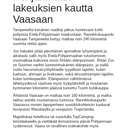
lakeuksien kautta
Vaasaan
Tampereelta kesäinen roadtrip jatkuu luontevasti kohti
pohjoista Etelä-Pohjanmaan maakuntaan. Rannikkokaupunki
Vaasaan Tampereelta kertyy matkaa noin 240 kilometriä
suorinta reittiä ajaen.
Jos haluatte pitää päivittäisen ajomatkan lyhyempänä ja
aikataulu sallii myös Etelä-Pohjanmaahan tutustumisen,
suunnatkaa kulkunne ensin Ähtärin eläinpuistoon. Ähtäri Zoo
on Suomen vanhin luonnonmukainen eläinpuisto, ja siellä
voitte havumetsävyöhykkeelle tyypillisiin lajeihin, kuten
karhuun, ahmaan ja ilvekseen, sekä eksoottisempiin lajeihin,
kuten lumileopardiin. Eläinpuiston välittömässä
läheisyydessä sijaitsee myös kylpylähotelli ja muutaman
kymmenen kilometrin päässä tunnettu Tuurin kyläkauppa.
Ähtäristä Vaasaan on matkaa noin 160 kilometriä, ja matka
taittuu autolla muutamassa tunnissa. Rannikkokaupunki
Vaasassa monen lapsiperheen suosikkikohteisiin kuuluvat
huvipuisto Wasalandia ja vesipuisto Tropiclandia.
Majoittukaa hotellissa tai suositulla TopCamping-
leirintäalueella ja viettäkää ikimuistoisia päiviä Pohjanmaan
sydämessä. Vaasa on oivallinen matkakohde myös