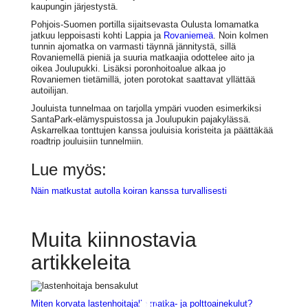
kaupungin järjestystä.
Pohjois-Suomen portilla sijaitsevasta Oulusta lomamatka
jatkuu leppoisasti kohti Lappia ja
Rovaniemeä
. Noin kolmen
tunnin ajomatka on varmasti täynnä jännitystä, sillä
Rovaniemellä pieniä ja suuria matkaajia odottelee aito ja
oikea Joulupukki. Lisäksi poronhoitoalue alkaa jo
Rovaniemen tietämillä, joten porotokat saattavat yllättää
autoilijan.
Jouluista tunnelmaa on tarjolla ympäri vuoden esimerkiksi
SantaPark-elämyspuistossa ja Joulupukin pajakylässä.
Askarrelkaa tonttujen kanssa jouluisia koristeita ja päättäkää
roadtrip jouluisiin tunnelmiin.
Lue myös:
Näin matkustat autolla koiran kanssa turvallisesti
Muita kiinnostavia
artikkeleita
Miten korvata lastenhoitajalle matka- ja polttoainekulut?